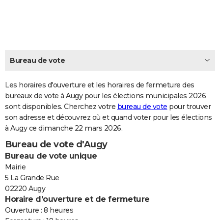
City break
Voyage de noces
Climat
Destinations
Voyage nature
Forum
+
PHOTO
GUIDES D'ACHAT
BONS PLANS
Bureau de vote
CARTE DE VOEUX
Les horaires d'ouverture et les horaires de fermeture des
Carte Bonne année
Carte Pâques
Carte de Noël
Carte Saint-Valentin
Carte d'anniversaire
DICTIONNAIRE
bureaux de vote à Augy pour les élections municipales 2026
sont disponibles. Cherchez votre
bureau de vote
pour trouver
Biographies
Expressions
Dictionnaire
Citations
Proverbes
PROGRAMME TV
son adresse et découvrez où et quand voter pour les élections
à Augy ce dimanche 22 mars 2026.
COPAINS D'AVANT
Bureau de vote d'Augy
Se connecter
Collèges
Universités
Service militaire
S'inscrire
Lycées
Primaires
Entreprises
Avis de recherche
AVIS DE DÉCÈS
Bureau de vote unique
Mairie
FORUM
5 La Grande Rue
02220 Augy
Lifestyle
Sport
Television
Cinema
Bricolage
Culture
Auto
Voyage
Horaire d'ouverture et de fermeture
Ouverture : 8 heures