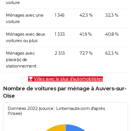
voiture
Ménages avec une
1 345
42,3 %
32,3 %
voiture
Ménages avec deux
1 333
41,9 %
40,8 %
voitures ou plus
Ménages avec
2 313
72,7 %
62,3 %
place(s) de
stationnement
Villes avec le plus d'automobilistes
Nombre de voitures par ménage à Auvers-sur-
Oise
Données 2022 (source : Linternaute.com d'après
l'Insee)