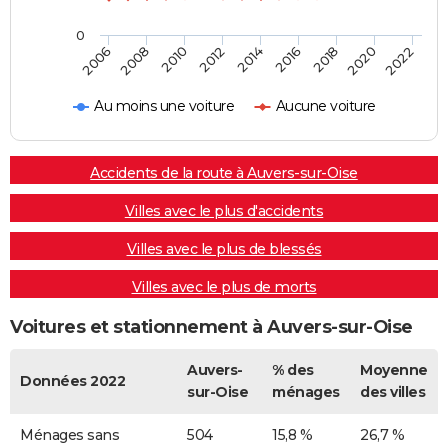
0
2018
2014
2010
2006
2020
2016
2012
2008
2022
Au moins une voiture
Aucune voiture
Accidents de la route à Auvers-sur-Oise
Villes avec le plus d'accidents
Villes avec le plus de blessés
Villes avec le plus de morts
Voitures et stationnement à Auvers-sur-Oise
Auvers-
% des
Moyenne
Données 2022
sur-Oise
ménages
des villes
Ménages sans
504
15,8 %
26,7 %