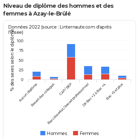
Niveau de diplôme des hommes et des
femmes à Azay-le-Brûlé
Données 2022 (source : Linternaute.com d'après
% des sexes selon le diplôme
l'Insee)
100
75
50
25
0
Aucun diplôme
Baccalauréat / brevet professionnel
CAP / BEP
Bac +5 et plus
Brevet des collèges
De Bac +2 à Bac +4
Hommes
Femmes