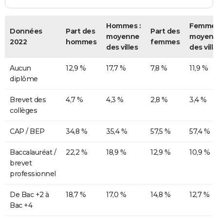
Hommes :
Femmes
Données
Part des
Part des
moyenne
moyenn
2022
hommes
femmes
des villes
des ville
Aucun
12,9 %
17,7 %
7,8 %
11,9 %
diplôme
Brevet des
4,7 %
4,3 %
2,8 %
3,4 %
collèges
CAP / BEP
34,8 %
35,4 %
57,5 %
57,4 %
Baccalauréat /
22,2 %
18,9 %
12,9 %
10,9 %
brevet
professionnel
De Bac +2 à
18,7 %
17,0 %
14,8 %
12,7 %
Bac +4