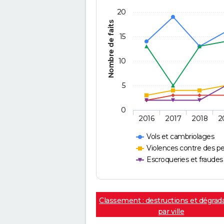
20
Nombre de faits
15
10
5
0
2016
2017
2018
2
Vols et cambriolages
Violences contre des p
Escroqueries et fraudes
Classement : destructions et dégrad
par ville