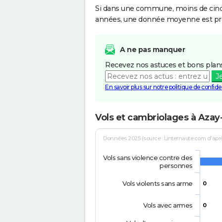
Si dans une commune, moins de cinq f
années, une donnée moyenne est pro
A ne pas manquer
Recevez nos astuces et bons plans
J
En savoir plus sur notre politique de confiden
Vols et cambriolages à Azay-
Données 2025 (source : Linternaute.com d'après 
Vols sans violence contre des
personnes
Vols violents sans arme
0
Vols avec armes
0