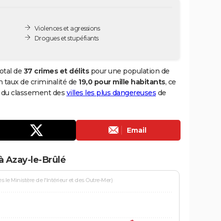
Violences et agressions
Drogues et stupéfiants
otal de
37 crimes et délits
pour une population de
un taux de criminalité de
19,0 pour mille habitants
, ce
24 du classement des
villes les plus dangereuses
de
Email
à Azay-le-Brûlé
le Ministère de l'Intérieur et des Outre-Mer)