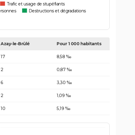
Trafic et usage de stupéfiants
ersonnes
Destructions et dégradations
Azay-le-Brûlé
Pour 1 000 habitants
17
8,58 ‰
2
0,87 ‰
6
3,30 ‰
2
1,09 ‰
10
5,19 ‰