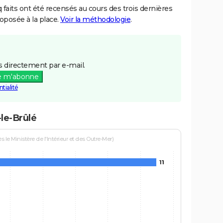
aits ont été recensés au cours des trois dernières
posée à la place.
Voir la méthodologie
.
 directement par e-mail.
e m'abonne
tialité
le-Brûlé
le Ministère de l'Intérieur et des Outre-Mer)
11