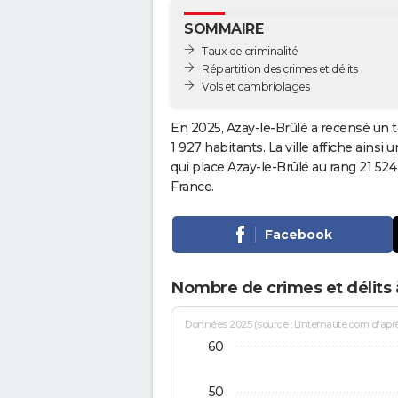
SOMMAIRE
Taux de criminalité
Répartition des crimes et délits
Vols et cambriolages
En 2025, Azay-le-Brûlé a recensé un t
1 927 habitants. La ville affiche ainsi 
qui place Azay-le-Brûlé au rang 21 5
France.
Facebook
Nombre de crimes et délits 
Données 2025 (source : Linternaute.com d'après 
60
50