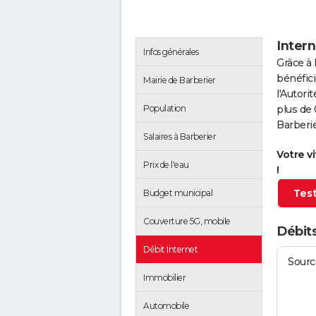
Intern
Infos générales
Grâce à 
bénéfici
Mairie de Barberier
l'Autor
Population
plus de 
Barberie
Salaires à Barberier
Votre v
Prix de l'eau
!
Test
Budget municipal
Couverture 5G, mobile
Débits
Débit Internet
Source
Immobilier
Automobile