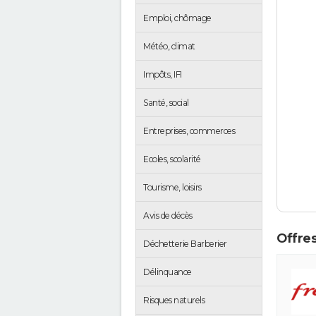
Emploi, chômage
Météo, climat
Impôts, IFI
Santé, social
Entreprises, commerces
Ecoles, scolarité
Tourisme, loisirs
Avis de décès
Offres
Déchetterie Barberier
Délinquance
Risques naturels