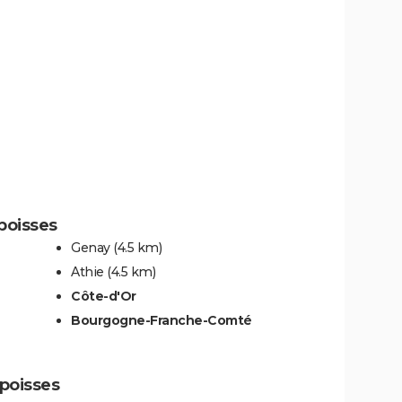
poisses
Genay
(4.5 km)
Athie
(4.5 km)
Côte-d'Or
Bourgogne-Franche-Comté
Époisses