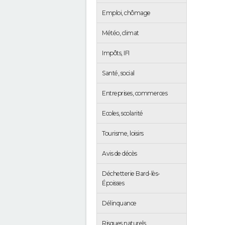
Emploi, chômage
Météo, climat
Impôts, IFI
Santé, social
Entreprises, commerces
Ecoles, scolarité
Tourisme, loisirs
Avis de décès
Déchetterie Bard-lès-
Époisses
Délinquance
Risques naturels