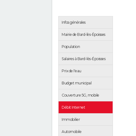
Infos générales
Mairie de Bard-lès-Époisses
Population
Salaires à Bard-lès-Époisses
Prix de l'eau
Budget municipal
Couverture 5G, mobile
Débit Internet
Immobilier
Automobile