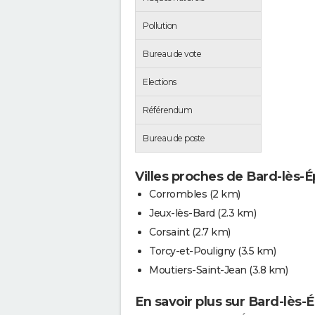
Pollution
Bureau de vote
Elections
Référendum
Bureau de poste
Villes proches de Bard-lès-É
Corrombles
(2 km)
Jeux-lès-Bard
(2.3 km)
Corsaint
(2.7 km)
Torcy-et-Pouligny
(3.5 km)
Moutiers-Saint-Jean
(3.8 km)
En savoir plus sur Bard-lès-