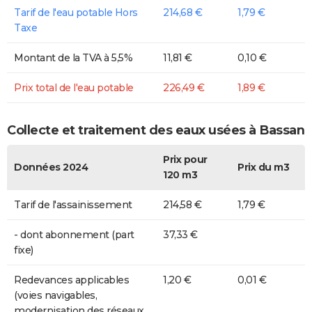
Tarif de l'eau potable Hors
214,68 €
1,79 €
Taxe
Montant de la TVA à 5,5%
11,81 €
0,10 €
Prix total de l'eau potable
226,49 €
1,89 €
Collecte et traitement des eaux usées à Bassan
Prix pour
Données 2024
Prix du m3
120 m3
Tarif de l'assainissement
214,58 €
1,79 €
- dont abonnement (part
37,33 €
fixe)
Redevances applicables
1,20 €
0,01 €
(voies navigables,
modernisation des réseaux,