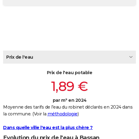
City break
Voyage de noces
Climat
Destinations
Voyage nature
Forum
+
PHOTO
GUIDES D'ACHAT
BONS PLANS
CARTE DE VOEUX
Carte Bonne année
Carte Pâques
Carte de Noël
Carte Saint-Valentin
Carte d'anniversaire
Prix de l'eau
DICTIONNAIRE
Biographies
Expressions
Dictionnaire
Citations
Proverbes
PROGRAMME TV
Prix de l'eau potable
1,89 €
COPAINS D'AVANT
Se connecter
Collèges
Universités
Service militaire
S'inscrire
Lycées
Primaires
Entreprises
Avis de recherche
AVIS DE DÉCÈS
par m³ en 2024
Moyenne des tarifs de l'eau du robinet déclarés en 2024 dans
FORUM
la commune. (Voir la
méthodologie
)
Lifestyle
Sport
Television
Cinema
Bricolage
Culture
Auto
Voyage
Dans quelle ville l'eau est la plus chère ?
Evolution du prix de l'eau à Bassan