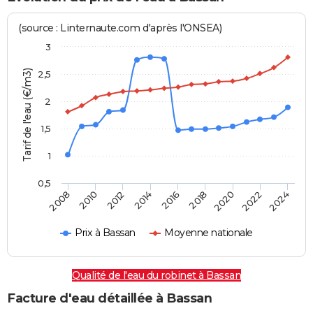
(source : Linternaute.com d'après l'ONSEA)
3
Tarif de l'eau (€/m3)
2,5
2
1,5
1
0,5
2016
2014
2024
2012
2022
2010
2020
2008
2018
Prix à Bassan
Moyenne nationale
Qualité de l'eau du robinet à Bassan
Facture d'eau détaillée à Bassan