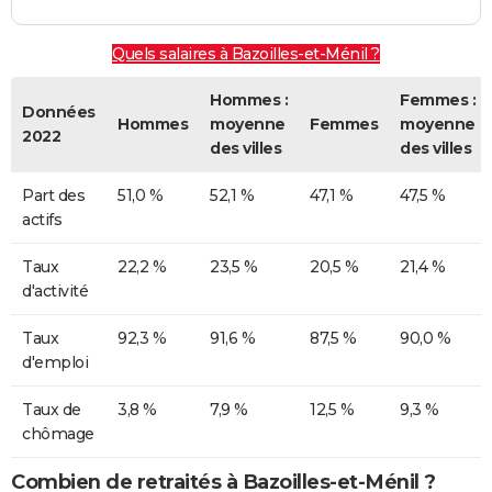
Quels salaires à Bazoilles-et-Ménil ?
Hommes :
Femmes :
Données
Hommes
moyenne
Femmes
moyenne
2022
des villes
des villes
Part des
51,0 %
52,1 %
47,1 %
47,5 %
actifs
Taux
22,2 %
23,5 %
20,5 %
21,4 %
d'activité
Taux
92,3 %
91,6 %
87,5 %
90,0 %
d'emploi
Taux de
3,8 %
7,9 %
12,5 %
9,3 %
chômage
Combien de retraités à Bazoilles-et-Ménil ?