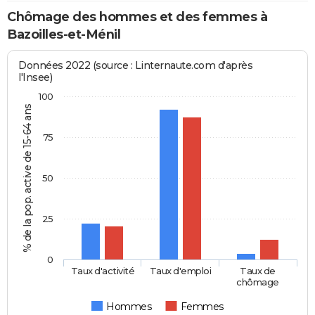
Chômage des hommes et des femmes à
Bazoilles-et-Ménil
Données 2022 (source : Linternaute.com d'après
l'Insee)
100
% de la pop. active de 15-64 ans
75
50
25
0
Taux d'activité
Taux d'emploi
Taux de
chômage
Hommes
Femmes