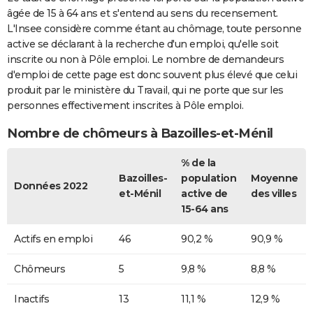
âgée de 15 à 64 ans et s'entend au sens du recensement.
L'Insee considère comme étant au chômage, toute personne
active se déclarant à la recherche d'un emploi, qu'elle soit
inscrite ou non à Pôle emploi. Le nombre de demandeurs
d'emploi de cette page est donc souvent plus élevé que celui
produit par le ministère du Travail, qui ne porte que sur les
personnes effectivement inscrites à Pôle emploi.
Nombre de chômeurs à Bazoilles-et-Ménil
% de la
Bazoilles-
population
Moyenne
Données 2022
et-Ménil
active de
des villes
15-64 ans
Actifs en emploi
46
90,2 %
90,9 %
Chômeurs
5
9,8 %
8,8 %
Inactifs
13
11,1 %
12,9 %