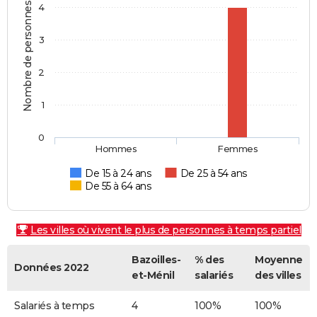
Nombre de personnes
4
3
2
1
0
Hommes
Femmes
De 15 à 24 ans
De 25 à 54 ans
De 55 à 64 ans
Les villes où vivent le plus de personnes à temps partiel
Bazoilles-
% des
Moyenne
Données 2022
et-Ménil
salariés
des villes
Salariés à temps
4
100%
100%