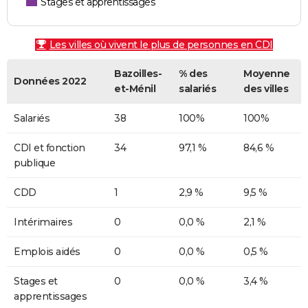
Stages et apprentissages
Les villes où vivent le plus de personnes en CDI
Bazoilles-
% des
Moyenne
Données 2022
et-Ménil
salariés
des villes
Salariés
38
100%
100%
CDI et fonction
34
97,1 %
84,6 %
publique
CDD
1
2,9 %
9,5 %
Intérimaires
0
0,0 %
2,1 %
Emplois aidés
0
0,0 %
0,5 %
Stages et
0
0,0 %
3,4 %
apprentissages