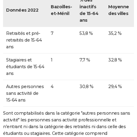
% des
Bazoilles-
inactifs
Moyenne
Données 2022
et-Ménil
de 15-64
des villes
ans
Retraités et pré-
7
53,8 %
35,2 %
retraités de 15-64
ans
Stagiaires et
1
7,7 %
32,8 %
étudiants de 15-64
ans
Autres personnes
4
30,8 %
29,4 %
sans activité de
15-64 ans
Sont comptabilisés dans la catégorie "autres personnes sans
activité" les personnes sans activité professionnelle et
n'entrant ni dans la catégorie des retraités ni dans celle des
étudiants ou stagiaires. Cette catégorie comprend