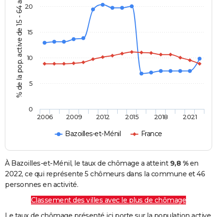
% de la pop. active de 15 - 64 ans
20
15
10
5
0
2006
2009
2012
2015
2018
2021
Bazoilles-et-Ménil
France
À Bazoilles-et-Ménil, le taux de chômage a atteint
9,8 %
en
2022, ce qui représente 5 chômeurs dans la commune et 46
personnes en activité.
Classement des villes avec le plus de chômage
Le taux de chômage présenté ici porte sur la population active