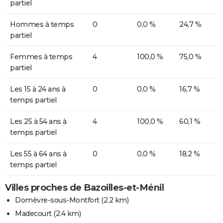
partiel
Hommes à temps
0
0,0 %
24,7 %
partiel
Femmes à temps
4
100,0 %
75,0 %
partiel
Les 15 à 24 ans à
0
0,0 %
16,7 %
temps partiel
Les 25 à 54 ans à
4
100,0 %
60,1 %
temps partiel
Les 55 à 64 ans à
0
0,0 %
18,2 %
temps partiel
Villes proches de Bazoilles-et-Ménil
Domèvre-sous-Montfort
(2.2 km)
Madecourt
(2.4 km)