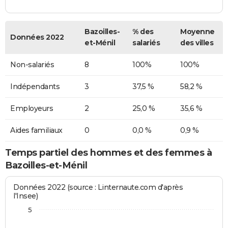
Bazoilles-
% des
Moyenne
Données 2022
et-Ménil
salariés
des villes
Non-salariés
8
100%
100%
Indépendants
3
37,5 %
58,2 %
Employeurs
2
25,0 %
35,6 %
Aides familiaux
0
0,0 %
0,9 %
Temps partiel des hommes et des femmes à
Bazoilles-et-Ménil
Données 2022 (source : Linternaute.com d'après
l'Insee)
5