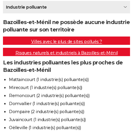
City break
Voyage de noces
Climat
Destinations
Voyage nature
Forum
+
Industrie polluante
PHOTO
GUIDES D'ACHAT
Bazoilles-et-Ménil ne possède aucune industrie
polluante sur son territoire
BONS PLANS
Villes avec le plus de sites pollués ?
CARTE DE VOEUX
Risques naturels et industriels à Bazoilles-et-Ménil
Carte Bonne année
Carte Pâques
Carte de Noël
Carte Saint-Valentin
Carte d'anniversaire
DICTIONNAIRE
Les industries polluantes les plus proches de
Biographies
Expressions
Dictionnaire
Citations
Proverbes
PROGRAMME TV
Bazoilles-et-Ménil
COPAINS D'AVANT
Mattaincourt (1 industrie(s) polluante(s))
Mirecourt (1 industrie(s) polluante(s))
Se connecter
Collèges
Universités
Service militaire
S'inscrire
Lycées
Primaires
Entreprises
Avis de recherche
AVIS DE DÉCÈS
Remoncourt (2 industrie(s) polluante(s))
FORUM
Domvallier (1 industrie(s) polluante(s))
Dompaire (2 industrie(s) polluante(s))
Lifestyle
Sport
Television
Cinema
Bricolage
Culture
Auto
Voyage
Juvaincourt (1 industrie(s) polluante(s))
Oëlleville (1 industrie(s) polluante(s))