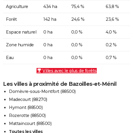
Agriculture
434 ha
75,4 %
63,8 %
Forêt
142 ha
24,6 %
23,6 %
Espace naturel
0 ha
0,0 %
4,0 %
Zone humide
0 ha
0,0 %
0,2 %
Eau
0 ha
0,0 %
0,7 %
Villes avec le plus de forêts
Les villes à proximité de Bazoilles-et-Ménil
Domèvre-sous-Montfort (88500)
Madecourt (88270)
Hymont (88500)
Rozerotte (88500)
Mattaincourt (88500)
Toutes les villes