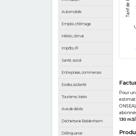
Automobile
Emploi, chômage
1
Météo, climat
Impôts, IFI
Santé, social
Entreprises, commerces
Factu
Ecoles, scolarité
Pour un
Tourisme, loisirs
estimati
ONSEA).
Avis de décès
abonnés 
130 m3/
Déchetterie Beblenheim
Produc
Délinquance