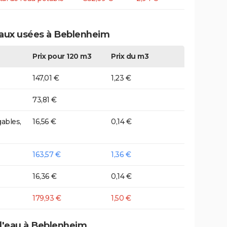
eaux usées à Beblenheim
Prix pour 120 m3
Prix du m3
147,01 €
1,23 €
73,81 €
ables,
16,56 €
0,14 €
163,57 €
1,36 €
16,36 €
0,14 €
179,93 €
1,50 €
 d'eau à Beblenheim