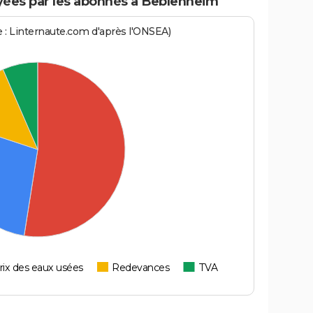
ées par les abonnés à Beblenheim
ce : Linternaute.com d'après l'ONSEA)
rix des eaux usées
Redevances
TVA