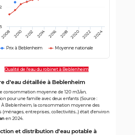
2
,5
2016
2020
2010
2024
2014
2018
2008
2022
2012
Prix à Beblenheim
Moyenne nationale
Qualité de l'eau du robinet à Beblenheim
re d'eau détaillée à Beblenheim
e consommation moyenne de 120 m3/an,
on pour une famille avec deux enfants (Source :
 À Beblenheim, la consommation moyenne des
(ménages, entreprises, collectivités...) était d'environ
an
en 2024.
tion et distribution d'eau potable à