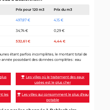
Prix pour 120 m3
Prix du m3
497,87 €
4,15 €
34,74 €
0,29 €
532,61 €
4,44 €
nes étant parfois incomplètes, le montant total de
ière année possédant des données complètes : eau
 plus
Les villes où le traitement des eaux
usées est le plus cher
nt les
Les villes qui consomment le plus d'eau
potable