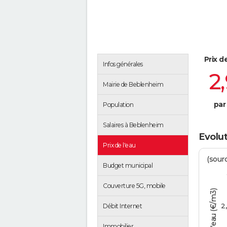
Prix d
Infos générales
2
Mairie de Beblenheim
par
Population
Salaires à Beblenheim
Evolut
Prix de l'eau
(sour
Budget municipal
Couverture 5G, mobile
Tarif de l'eau (€/m3)
2
Débit Internet
Immobilier