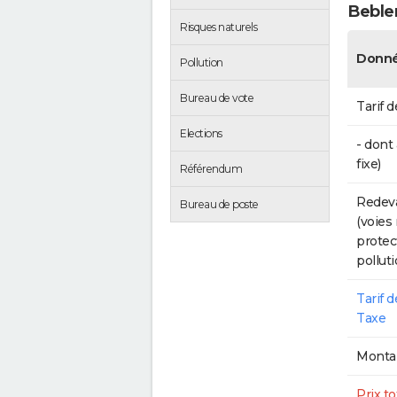
Beble
Risques naturels
Donné
Pollution
Bureau de vote
Tarif d
Elections
- dont
fixe)
Référendum
Redeva
Bureau de poste
(voies
protec
polluti
Tarif 
Taxe
Montan
Prix to