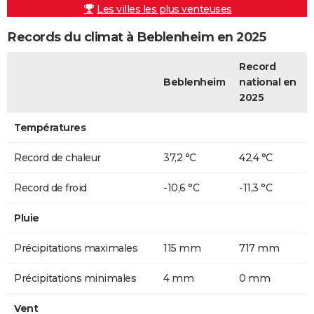
Les villes les plus venteuses
Records du climat à Beblenheim en 2025
Record
Beblenheim
national en
2025
Températures
Record de chaleur
37,2 °C
42,4 °C
Record de froid
-10,6 °C
-11,3 °C
Pluie
Précipitations maximales
115 mm
717 mm
Précipitations minimales
4 mm
0 mm
Vent