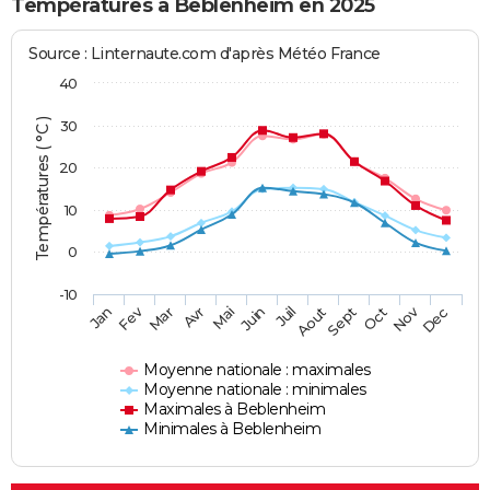
Températures à Beblenheim en 2025
Source : Linternaute.com d'après Météo France
40
Températures ( °C )
30
20
10
0
-10
Fev
Nov
Jan
Mar
Avr
Mai
Juin
Juil
Aout
Sept
Oct
Dec
Moyenne nationale : maximales
Moyenne nationale : minimales
Maximales à Beblenheim
Minimales à Beblenheim