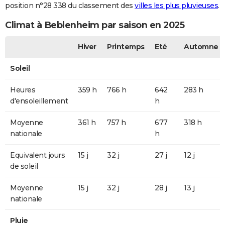
position n°28 338 du classement des
villes les plus pluvieuses
.
Climat à Beblenheim par saison en 2025
Hiver
Printemps
Eté
Automne
Soleil
Heures
359 h
766 h
642
283 h
d'ensoleillement
h
Moyenne
361 h
757 h
677
318 h
nationale
h
Equivalent jours
15 j
32 j
27 j
12 j
de soleil
Moyenne
15 j
32 j
28 j
13 j
nationale
Pluie