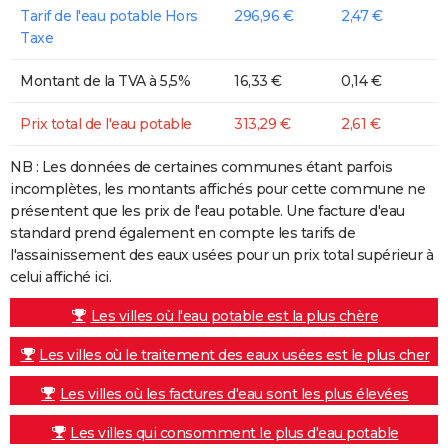
Tarif de l'eau potable Hors
296,96 €
2,47 €
Taxe
Montant de la TVA à 5,5%
16,33 €
0,14 €
Prix total de l'eau potable
313,29 €
2,61 €
NB : Les données de certaines communes étant parfois
incomplètes, les montants affichés pour cette commune ne
présentent que les prix de l'eau potable. Une facture d'eau
standard prend également en compte les tarifs de
l'assainissement des eaux usées pour un prix total supérieur à
celui affiché ici.
Les villes où l'eau potable est la plus chère
Les villes où le traitement des eaux usées est le plus cher
Les villes où les factures d'eau sont les plus élevées
Les villes qui consomment le plus d'eau potable