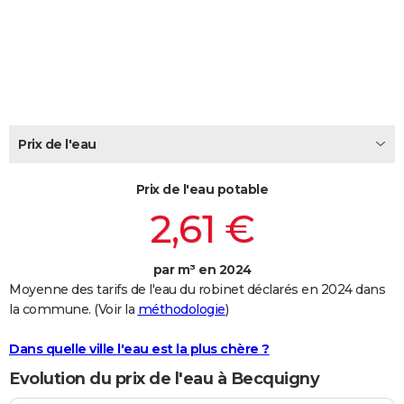
City break
Voyage de noces
Climat
Destinations
Voyage nature
Forum
+
PHOTO
GUIDES D'ACHAT
BONS PLANS
CARTE DE VOEUX
Prix de l'eau
Carte Bonne année
Carte Pâques
Carte de Noël
Carte Saint-Valentin
Carte d'anniversaire
DICTIONNAIRE
Prix de l'eau potable
Biographies
Expressions
Dictionnaire
Citations
Proverbes
PROGRAMME TV
2,61 €
COPAINS D'AVANT
par m³ en 2024
Se connecter
Collèges
Universités
Service militaire
S'inscrire
Lycées
Primaires
Entreprises
Avis de recherche
AVIS DE DÉCÈS
Moyenne des tarifs de l'eau du robinet déclarés en 2024 dans
la commune. (Voir la
méthodologie
)
FORUM
Lifestyle
Sport
Television
Cinema
Bricolage
Culture
Auto
Voyage
Dans quelle ville l'eau est la plus chère ?
Evolution du prix de l'eau à Becquigny