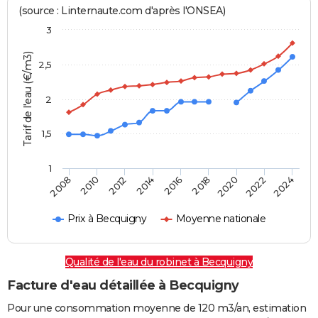
(source : Linternaute.com d'après l'ONSEA)
3
Tarif de l'eau (€/m3)
2,5
2
1,5
1
2016
2014
2024
2012
2022
2010
2020
2008
2018
Prix à Becquigny
Moyenne nationale
Qualité de l'eau du robinet à Becquigny
Facture d'eau détaillée à Becquigny
Pour une consommation moyenne de 120 m3/an, estimation