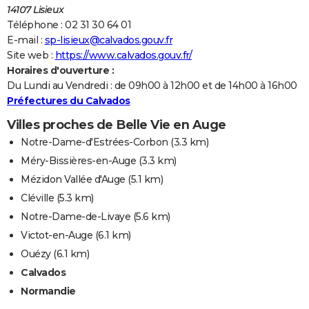
14107 Lisieux
Téléphone : 02 31 30 64 01
E-mail :
sp-lisieux@calvados.gouv.fr
Site web :
https://www.calvados.gouv.fr/
Horaires d'ouverture :
Du Lundi au Vendredi : de 09h00 à 12h00 et de 14h00 à 16h00
Préfectures du Calvados
Villes proches de Belle Vie en Auge
Notre-Dame-d'Estrées-Corbon
(3.3 km)
Méry-Bissières-en-Auge
(3.3 km)
Mézidon Vallée d'Auge
(5.1 km)
Cléville
(5.3 km)
Notre-Dame-de-Livaye
(5.6 km)
Victot-en-Auge
(6.1 km)
Ouézy
(6.1 km)
Calvados
Normandie