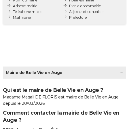
Nom du maire
Horaires mairie
City break
Voyage de noces
Climat
Destinations
Voyage nature
Forum
+
Adresse mairie
Plan d’accès mairie
PHOTO
Téléphone mairie
Adjoints et conseillers
Mail mairie
Préfecture
GUIDES D'ACHAT
BONS PLANS
CARTE DE VOEUX
Carte Bonne année
Carte Pâques
Carte de Noël
Carte Saint-Valentin
Carte d'anniversaire
DICTIONNAIRE
Biographies
Expressions
Dictionnaire
Citations
Proverbes
PROGRAMME TV
Mairie de Belle Vie en Auge
COPAINS D'AVANT
Se connecter
Collèges
Universités
Service militaire
S'inscrire
Lycées
Primaires
Entreprises
Avis de recherche
AVIS DE DÉCÈS
Qui est le maire de Belle Vie en Auge ?
Madame Magali DE FLORIS est maire de Belle Vie en Auge
FORUM
depuis le 20/03/2026
Lifestyle
Sport
Television
Cinema
Bricolage
Culture
Auto
Voyage
Comment contacter la mairie de Belle Vie en
Auge ?