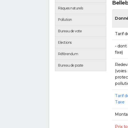
Belle
Risques naturels
Donné
Pollution
Bureau de vote
Tarif d
Elections
- dont
fixe)
Référendum
Redeva
Bureau de poste
(voies
protec
polluti
Tarif 
Taxe
Montan
Prix to