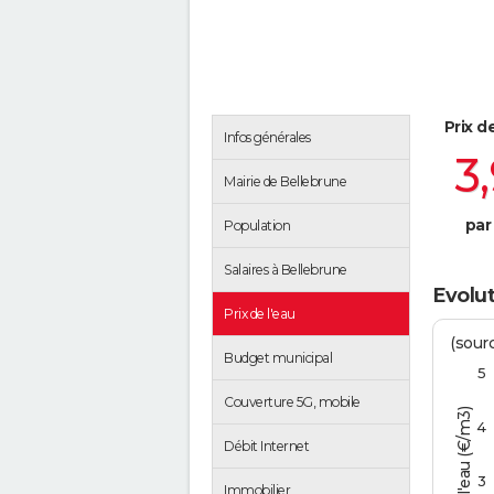
Prix d
Infos générales
3
Mairie de Bellebrune
par
Population
Salaires à Bellebrune
Evolut
Prix de l'eau
(sour
Budget municipal
5
Couverture 5G, mobile
Tarif de l'eau (€/m3)
4
Débit Internet
3
Immobilier