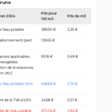
brune
Prix pour
es 2024
Prix du m3
120 m3
e l'eau potable
389,50 €
3,25 €
 abonnement (part
139,65 €
nces applicables
59,16 €
0,49 €
 navigables,
tion de la ressource,
on, etc.)
de l'eau potable Hors
448,66 €
3,74 €
t de la TVA à 5,5%
24,68 €
0,21 €
tal de l'eau potable
473,34 €
3,94 €