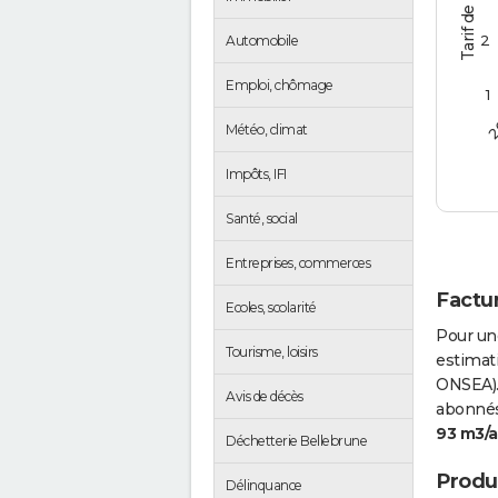
2
Automobile
Emploi, chômage
1
2
Météo, climat
Impôts, IFI
Santé, social
Entreprises, commerces
Factur
Ecoles, scolarité
Pour un
Tourisme, loisirs
estimati
ONSEA).
Avis de décès
abonnés 
93 m3/
Déchetterie Bellebrune
Produc
Délinquance