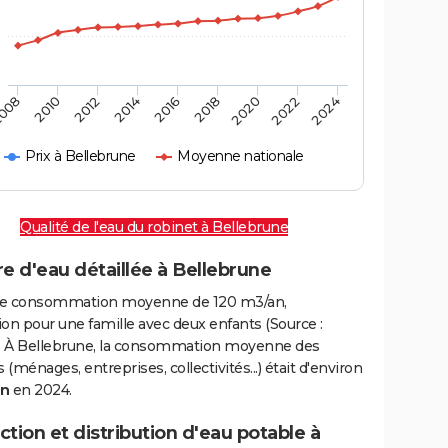
008
2010
2012
2014
2016
2018
2020
2022
2024
Prix à Bellebrune
Moyenne nationale
Qualité de l'eau du robinet à Bellebrune
e d'eau détaillée à Bellebrune
e consommation moyenne de 120 m3/an,
on pour une famille avec deux enfants (Source :
 À Bellebrune, la consommation moyenne des
(ménages, entreprises, collectivités...) était d'environ
an
en 2024.
tion et distribution d'eau potable à