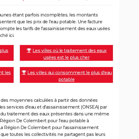
unes étant parfois incomplètes, les montants
ntent que les prix de l'eau potable. Une facture
mpte les tarifs de l'assainissement des eaux usées
ché ici.
 plus
Les villes où le traitement des eaux
usées est le plus cher
nt les
Les villes qui consomment le plus d'eau
potable
nt des moyennes calculées à partir des données
des services d'eau et d'assainissement (ONSEA) par
rge du traitement des eaux présentes dans une même
Région De Colembert pour l'eau potable à
La Région De Colembert pour l'assainissement
r que toutes les collectivités ne partagent pas leurs