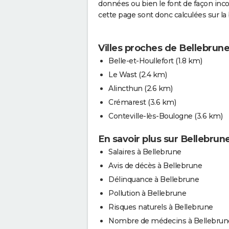
données ou bien le font de façon in
cette page sont donc calculées sur la 
Villes proches de Bellebrun
Belle-et-Houllefort
(1.8 km)
Le Wast
(2.4 km)
Alincthun
(2.6 km)
Crémarest
(3.6 km)
Conteville-lès-Boulogne
(3.6 km)
En savoir plus sur Bellebrun
Salaires à Bellebrune
Avis de décès à Bellebrune
Délinquance à Bellebrune
Pollution à Bellebrune
Risques naturels à Bellebrune
Nombre de médecins à Bellebrun