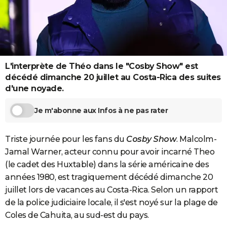
City break
Voyage de noces
Climat
Destinations
Voyage nature
Forum
+
PHOTO
GUIDES D'ACHAT
BONS PLANS
L'interprète de Théo dans le "Cosby Show" est
CARTE DE VOEUX
décédé dimanche 20 juillet au Costa-Rica des suites
d'une noyade.
Carte Bonne année
Carte Pâques
Carte de Noël
Carte Saint-Valentin
Carte d'anniversaire
DICTIONNAIRE
Je m'abonne aux Infos à ne pas rater
Biographies
Expressions
Dictionnaire
Citations
Proverbes
PROGRAMME TV
COPAINS D'AVANT
Triste journée pour les fans du
Cosby Show
. Malcolm-
Jamal Warner, acteur connu pour avoir incarné Theo
Se connecter
Collèges
Universités
Service militaire
S'inscrire
Lycées
Primaires
Entreprises
Avis de recherche
AVIS DE DÉCÈS
(le cadet des Huxtable) dans la série américaine des
FORUM
années 1980, est tragiquement décédé dimanche 20
juillet lors de vacances au Costa-Rica. Selon un rapport
Lifestyle
Sport
Television
Cinema
Bricolage
Culture
Auto
Voyage
de la police judiciaire locale, il s'est noyé sur la plage de
Coles de Cahuita, au sud-est du pays.