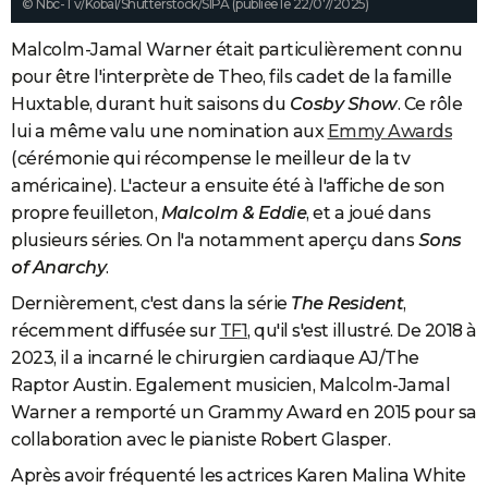
© Nbc-Tv/Kobal/Shutterstock/SIPA (publiée le 22/07/2025)
Malcolm-Jamal Warner était particulièrement connu
pour être l'interprète de Theo, fils cadet de la famille
Huxtable, durant huit saisons du
Cosby Show
. Ce rôle
lui a même valu une nomination aux
Emmy Awards
(cérémonie qui récompense le meilleur de la tv
américaine). L'acteur a ensuite été à l'affiche de son
propre feuilleton,
Malcolm & Eddie
, et a joué dans
plusieurs séries. On l'a notamment aperçu dans
Sons
of Anarchy
.
Dernièrement, c'est dans la série
The Resident
,
récemment diffusée sur
TF1
, qu'il s'est illustré. De 2018 à
2023, il a incarné le chirurgien cardiaque AJ/The
Raptor Austin. Egalement musicien, Malcolm-Jamal
Warner a remporté un Grammy Award en 2015 pour sa
collaboration avec le pianiste Robert Glasper.
Après avoir fréquenté les actrices Karen Malina White