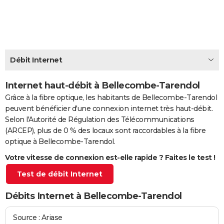
City break
Voyage de noces
Climat
Destinations
Voyage nature
Forum
+
PHOTO
GUIDES D'ACHAT
BONS PLANS
Débit Internet
CARTE DE VOEUX
Internet haut-débit à Bellecombe-Tarendol
Carte Bonne année
Carte Pâques
Carte de Noël
Carte Saint-Valentin
Carte d'anniversaire
DICTIONNAIRE
Grâce à la fibre optique, les habitants de Bellecombe-Tarendol
peuvent bénéficier d'une connexion internet très haut-débit.
Biographies
Expressions
Dictionnaire
Citations
Proverbes
PROGRAMME TV
Selon l'Autorité de Régulation des Télécommunications
(ARCEP), plus de 0 % des locaux sont raccordables à la fibre
COPAINS D'AVANT
optique à Bellecombe-Tarendol.
Se connecter
Collèges
Universités
Service militaire
S'inscrire
Lycées
Primaires
Entreprises
Avis de recherche
AVIS DE DÉCÈS
Votre vitesse de connexion est-elle rapide ? Faites le test !
Test de débit Internet
FORUM
Lifestyle
Sport
Television
Cinema
Bricolage
Culture
Auto
Voyage
Débits Internet à Bellecombe-Tarendol
Source : Ariase