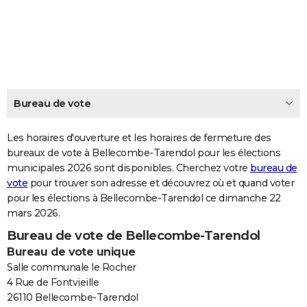
City break
Voyage de noces
Climat
Destinations
Voyage nature
Forum
+
PHOTO
GUIDES D'ACHAT
BONS PLANS
CARTE DE VOEUX
Bureau de vote
Carte Bonne année
Carte Pâques
Carte de Noël
Carte Saint-Valentin
Carte d'anniversaire
DICTIONNAIRE
Les horaires d'ouverture et les horaires de fermeture des
Biographies
Expressions
bureaux de vote à Bellecombe-Tarendol pour les élections
Dictionnaire
Citations
Proverbes
PROGRAMME TV
municipales 2026 sont disponibles. Cherchez votre
bureau de
vote
pour trouver son adresse et découvrez où et quand voter
COPAINS D'AVANT
pour les élections à Bellecombe-Tarendol ce dimanche 22
Se connecter
Collèges
Universités
Service militaire
S'inscrire
Lycées
Primaires
Entreprises
Avis de recherche
AVIS DE DÉCÈS
mars 2026.
Bureau de vote de Bellecombe-Tarendol
FORUM
Bureau de vote unique
Lifestyle
Sport
Television
Cinema
Bricolage
Culture
Auto
Voyage
Salle communale le Rocher
4 Rue de Fontvieille
26110 Bellecombe-Tarendol