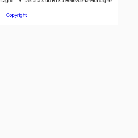
ontagne
Résultats du BTS à Bellevue-la-Montagne
Copyright