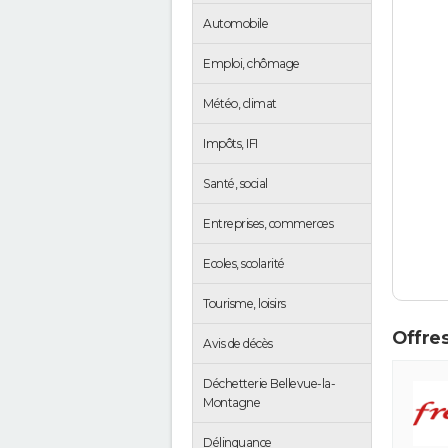
Automobile
Emploi, chômage
Météo, climat
Impôts, IFI
Santé, social
Entreprises, commerces
Ecoles, scolarité
Tourisme, loisirs
Offres
Avis de décès
Déchetterie Bellevue-la-
Montagne
Délinquance