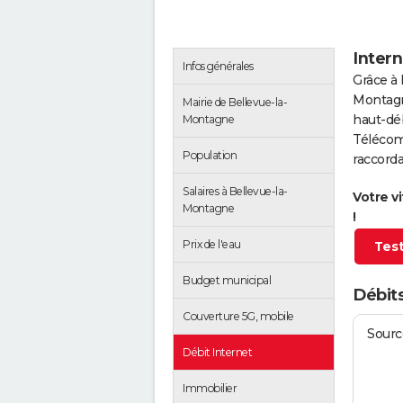
Inter
Infos générales
Grâce à 
Montagn
Mairie de Bellevue-la-
haut-déb
Montagne
Télécom
Population
raccorda
Salaires à Bellevue-la-
Votre v
Montagne
!
Prix de l'eau
Test
Budget municipal
Débit
Couverture 5G, mobile
Source
Débit Internet
Immobilier