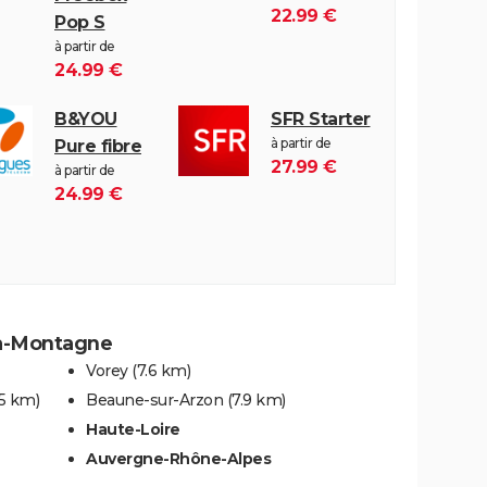
22.99 €
Pop S
à partir de
24.99 €
B&YOU
SFR Starter
à partir de
Pure fibre
27.99 €
à partir de
24.99 €
la-Montagne
Vorey
(7.6 km)
(5 km)
Beaune-sur-Arzon
(7.9 km)
Haute-Loire
Auvergne-Rhône-Alpes