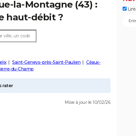
vue-la-Montagne
(43) :
Lint
e haut-débit ?
lix
Saint-Geneys-près-Saint-Paulien
Céaux-
Pierre-du-Champ
 rater
Mise à jour le 10/02/26