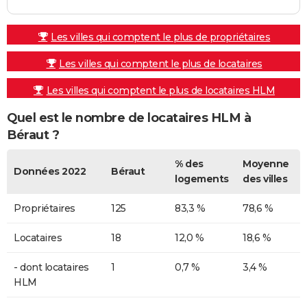
Les villes qui comptent le plus de propriétaires
Les villes qui comptent le plus de locataires
Les villes qui comptent le plus de locataires HLM
Quel est le nombre de locataires HLM à
Béraut ?
% des
Moyenne
Données 2022
Béraut
logements
des villes
Propriétaires
125
83,3 %
78,6 %
Locataires
18
12,0 %
18,6 %
- dont locataires
1
0,7 %
3,4 %
HLM