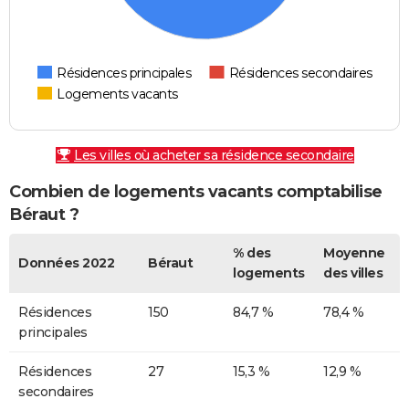
Résidences principales
Résidences secondaires
Logements vacants
Les villes où acheter sa résidence secondaire
Combien de logements vacants comptabilise
Béraut ?
% des
Moyenne
Données 2022
Béraut
logements
des villes
Résidences
150
84,7 %
78,4 %
principales
Résidences
27
15,3 %
12,9 %
secondaires