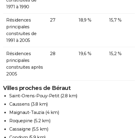
1971 à 1990
Résidences
27
18,9 %
15,7 %
principales
construites de
1991 à 2005
Résidences
28
19,6 %
15,2 %
principales
construites après
2005
Villes proches de Béraut
Saint-Orens-Pouy-Petit
(2.8 km)
Caussens
(3.8 km)
Maignaut-Tauzia
(4 km)
Roquepine
(5.2 km)
Cassaigne
(5.5 km)
Condom
(5.9 km)