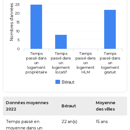
25
Nombres d'années
20
15
10
5
0
Temps
Temps
Temps
Temps
passé dans
passé dans
passé dans
passé dans
un
un
un
un
logement
logement
logement
logement
propriétaire
locatif
HLM
gratuit
Béraut
Données moyennes
Moyenne
Béraut
2022
des villes
Temps passé en
22 an(s)
15 ans
moyenne dans un