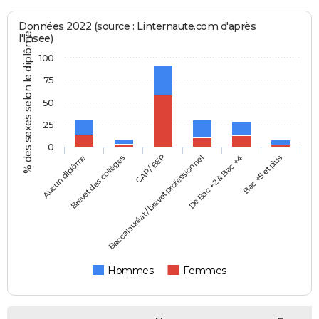
Données 2022 (source : Linternaute.com d'après
% des sexes selon le diplôme
l'Insee)
100
75
50
25
0
Aucun diplôme
Baccalauréat / brevet professionnel
CAP / BEP
Bac +5 et plus
Brevet des collèges
De Bac +2 à Bac +4
Hommes
Femmes