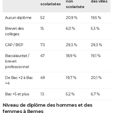
non
des villes
scolarisées
scolarisée
Aucun diplôme
52
20,9 %
19,5 %
Brevet des
15
6,0 %
5,3 %
collèges
CAP / BEP
73
29,3 %
29,3 %
Baccalauréat /
47
18,9 %
19,1 %
brevet
professionnel
De Bac +2 à Bac
49
19,7 %
20,1 %
+4
Bac +5 et plus
13
5,2 %
6,7 %
Niveau de diplôme des hommes et des
femmes à Bernes