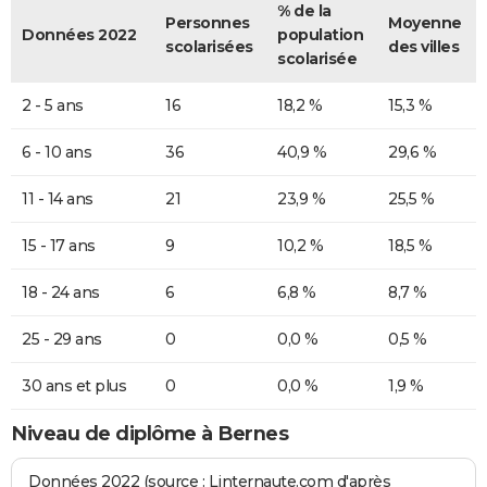
% de la
Personnes
Moyenne
Données 2022
population
scolarisées
des villes
scolarisée
2 - 5 ans
16
18,2 %
15,3 %
6 - 10 ans
36
40,9 %
29,6 %
11 - 14 ans
21
23,9 %
25,5 %
15 - 17 ans
9
10,2 %
18,5 %
18 - 24 ans
6
6,8 %
8,7 %
25 - 29 ans
0
0,0 %
0,5 %
30 ans et plus
0
0,0 %
1,9 %
Niveau de diplôme à Bernes
Données 2022 (source : Linternaute.com d'après