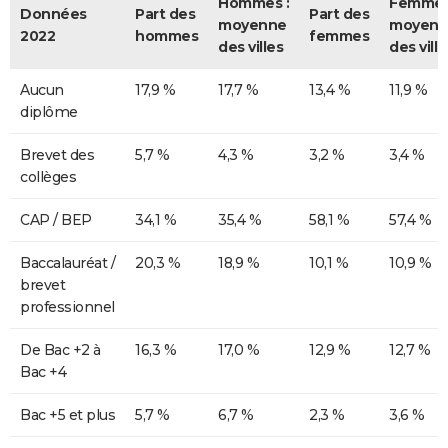
Hommes :
Femmes
Données
Part des
Part des
moyenne
moyenn
2022
hommes
femmes
des villes
des ville
Aucun
17,9 %
17,7 %
13,4 %
11,9 %
diplôme
Brevet des
5,7 %
4,3 %
3,2 %
3,4 %
collèges
CAP / BEP
34,1 %
35,4 %
58,1 %
57,4 %
Baccalauréat /
20,3 %
18,9 %
10,1 %
10,9 %
brevet
professionnel
De Bac +2 à
16,3 %
17,0 %
12,9 %
12,7 %
Bac +4
Bac +5 et plus
5,7 %
6,7 %
2,3 %
3,6 %