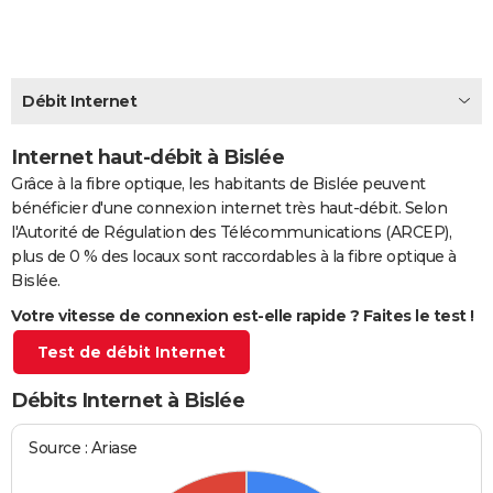
City break
Voyage de noces
Climat
Destinations
Voyage nature
Forum
+
PHOTO
GUIDES D'ACHAT
Débit Internet
BONS PLANS
Internet haut-débit à Bislée
CARTE DE VOEUX
Grâce à la fibre optique, les habitants de Bislée peuvent
Carte Bonne année
Carte Pâques
Carte de Noël
Carte Saint-Valentin
Carte d'anniversaire
DICTIONNAIRE
bénéficier d'une connexion internet très haut-débit. Selon
l'Autorité de Régulation des Télécommunications (ARCEP),
Biographies
Expressions
Dictionnaire
Citations
Proverbes
PROGRAMME TV
plus de 0 % des locaux sont raccordables à la fibre optique à
Bislée.
COPAINS D'AVANT
Votre vitesse de connexion est-elle rapide ? Faites le test !
Se connecter
Collèges
Universités
Service militaire
S'inscrire
Lycées
Primaires
Entreprises
Avis de recherche
AVIS DE DÉCÈS
Test de débit Internet
FORUM
Débits Internet à Bislée
Lifestyle
Sport
Television
Cinema
Bricolage
Culture
Auto
Voyage
Source : Ariase