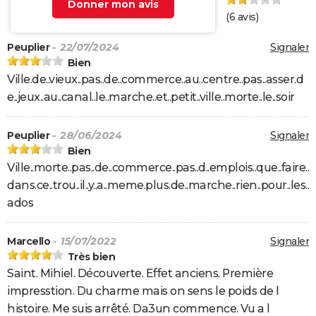
Donner mon avis
(
6
avis)
Peuplier
- 22/07/2024
Signaler
Bien
Ville.de..vieux..pas..de..commerce..au..centre..pas..asser.d
e..jeux..au..canal..le..marche..et..petit..ville..morte..le..soir
Peuplier
- 28/06/2024
Signaler
Bien
Ville..morte..pas..de..commerce..pas..d..emplois..que..faire..
dans.ce..trou..il..y..a..meme.plus.de..marche..rien..pour..les..
ados
Marcello
- 15/07/2022
Signaler
Très bien
Saint. Mihiel. Découverte. Effet anciens. Première
impresstion. Du charme mais on sens le poids de l
histoire. Me suis arrêté. Da3un commence. Vu a l