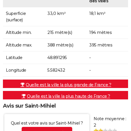
des villes
Superficie
33,0 km²
18,1 km²
(surface)
Altitude min.
215 mètre(s)
194 mètres
Altitude max.
388 mètre(s)
395 mètres
Latitude
48.891295
-
Longitude
5.582432
-
Quelle est la ville la plus grande de France ?
Quelle est la ville la plus haute de France ?
Avis sur Saint-Mihiel
Note moyenne :
Quel est votre avis sur Saint-Mihiel ?
2