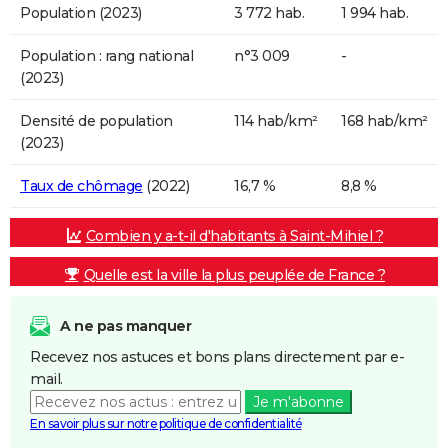
Population (2023)
3 772 hab.
1 994 hab.
Population : rang national
n°3 009
-
(2023)
Densité de population
114 hab/km²
168 hab/km²
(2023)
Taux de chômage
(2022)
16,7 %
8,8 %
Combien y a-t-il d'habitants à Saint-Mihiel ?
Quelle est la ville la plus peuplée de France ?
A ne pas manquer
Recevez nos astuces et bons plans directement par e-
mail.
Je m'abonne
En savoir plus sur notre politique de confidentialité