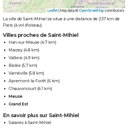
Leaflet
|
Map data ©
OpenStreetMap
contributors
La ville de Saint-Mihiel se situe à une distance de 237 km de
Paris (à vol d'oiseau).
Villes proches de Saint-Mihiel
Han-sur-Meuse
(4.7 km)
Maizey
(4.8 km)
Valbois
(4.9 km)
Bislée
(5.7 km)
Varnéville
(5.8 km)
Apremont-la-Forêt
(6 km)
Chauvoncourt
(6.1 km)
Meuse
Grand Est
En savoir plus sur Saint-Mihiel
Salaires à Saint-Mihiel