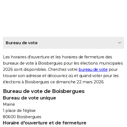
City break
Voyage de noces
Climat
Destinations
Voyage nature
Forum
+
PHOTO
GUIDES D'ACHAT
BONS PLANS
CARTE DE VOEUX
Bureau de vote
Carte Bonne année
Carte Pâques
Carte de Noël
Carte Saint-Valentin
Carte d'anniversaire
DICTIONNAIRE
Les horaires d'ouverture et les horaires de fermeture des
Biographies
Expressions
bureaux de vote à Boisbergues pour les élections municipales
Dictionnaire
Citations
Proverbes
PROGRAMME TV
2026 sont disponibles. Cherchez votre
bureau de vote
pour
trouver son adresse et découvrez où et quand voter pour les
COPAINS D'AVANT
élections à Boisbergues ce dimanche 22 mars 2026.
Se connecter
Collèges
Universités
Service militaire
S'inscrire
Lycées
Primaires
Entreprises
Avis de recherche
AVIS DE DÉCÈS
Bureau de vote de Boisbergues
Bureau de vote unique
FORUM
Mairie
Lifestyle
Sport
Television
Cinema
Bricolage
Culture
Auto
Voyage
1 place de l'église
80600 Boisbergues
Horaire d'ouverture et de fermeture