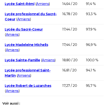
Lycée Saint-Rémi
(
Amiens
)
14,64 / 20
91,4 %
Lycée professionnel du Sacré-
16,78 / 20
93,3 %
Coeur
(
Amiens
)
Lycée du Sacré-Coeur
17,44 / 20
97,9 %
(
Amiens
)
Lycée Madeleine Michelis
17,44 / 20
96,9 %
(
Amiens
)
Lycée Sainte-Famille
(
Amiens
)
18,80 / 20
100,0 %
Lycée professionnel Saint-
16,81 / 20
94,1 %
Martin
(
Amiens
)
Lycée Robert de Luzarches
17,27 / 20
95,7 %
(
Amiens
)
Voir aussi :