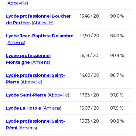
(
Abbeville
)
Lycée professionnel Boucher
15,46 / 20
90,6 %
de Perthes
(
Abbeville
)
Lycée Jean-Baptiste Delambre
13,50 / 20
84,0 %
(
Amiens
)
Lycée professionnel
16,19 / 20
90,9 %
Montaigne
(
Amiens
)
Lycée professionnel Saint-
14,62 / 20
86,7 %
Pierre
(
Abbeville
)
Lycée Saint-Pierre
(
Abbeville
)
17,83 / 20
97,8 %
Lycée La Hotoie
(
Amiens
)
15,07 / 20
87,9 %
Lycée professionnel Saint-
15,33 / 20
90,8 %
Rémi
(
Amiens
)