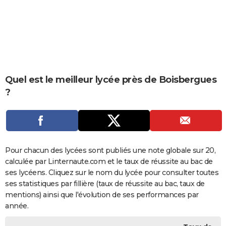
City break
Voyage de noces
Climat
Destinations
Voyage nature
Forum
+
PHOTO
GUIDES D'ACHAT
BONS PLANS
CARTE DE VOEUX
Quel est le meilleur lycée près de Boisbergues
?
Carte Bonne année
Carte Pâques
Carte de Noël
Carte Saint-Valentin
Carte d'anniversaire
DICTIONNAIRE
Biographies
Expressions
Dictionnaire
Citations
Proverbes
PROGRAMME TV
COPAINS D'AVANT
Pour chacun des lycées sont publiés une note globale sur 20,
Se connecter
Collèges
Universités
Service militaire
S'inscrire
Lycées
Primaires
Entreprises
Avis de recherche
AVIS DE DÉCÈS
calculée par Linternaute.com et le taux de réussite au bac de
ses lycéens. Cliquez sur le nom du lycée pour consulter toutes
FORUM
ses statistiques par fillière (taux de réussite au bac, taux de
Lifestyle
Sport
Television
Cinema
Bricolage
Culture
Auto
Voyage
mentions) ainsi que l'évolution de ses performances par
année.