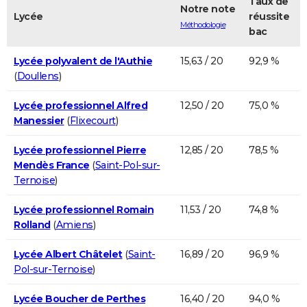
Taux de
Notre note
Lycée
réussite
Méthodologie
bac
Lycée polyvalent de l'Authie
15,63 / 20
92,9 %
(
Doullens
)
Lycée professionnel Alfred
12,50 / 20
75,0 %
Manessier
(
Flixecourt
)
Lycée professionnel Pierre
12,85 / 20
78,5 %
Mendès France
(
Saint-Pol-sur-
Ternoise
)
Lycée professionnel Romain
11,53 / 20
74,8 %
Rolland
(
Amiens
)
Lycée Albert Châtelet
(
Saint-
16,89 / 20
96,9 %
Pol-sur-Ternoise
)
Lycée Boucher de Perthes
16,40 / 20
94,0 %