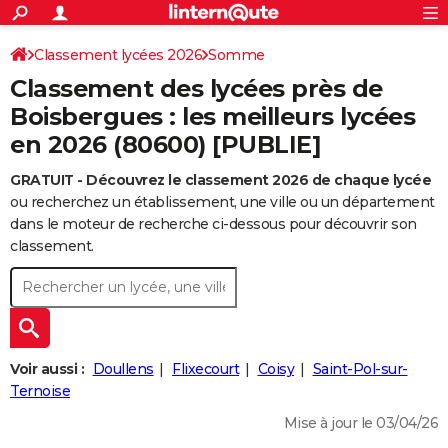
ACTUALITÉS
Connexion
S'inscrire
Classement lycées 2026
Somme
Rechercher
Société
Education
Villes
Politique
Faits Divers
Monde
+
SPORT
Classement des lycées près de
Football
Cyclisme
Forum
Coupe du monde 2026
Tennis
Rugby
CULTURE
Boisbergues : les meilleurs lycées
en 2026 (80600) [PUBLIE]
TNT
Cinéma
Musique
Programme TV
Streaming
Sorties cinéma
+
FINANCE
GRATUIT - Découvrez le classement 2026 de chaque lycée
Impôts
Immobilier
Banque
Crédit
Retraite
Epargne
Risques naturels par ville
Assurance
AUTO
ou recherchez un établissement, une ville ou un département
Réserver un essai
Berlines
Forum auto
Essais
Citadines
SUV
+
dans le moteur de recherche ci-dessous pour découvrir son
HIGH-TECH
classement.
Meilleur smartphone
Ordinateurs
Guide high-tech
Mobiles
Internet
Jeux vidéo
+
BRICOLAGE
Aménagement intérieur
Cuisine
Jardinage
+
Forum
Extérieur
Salle de bains
Rangement
WEEK-END
Escapades
Expositions
Week-end nature
Guides de France
Patrimoine
Musées
+
LIFESTYLE
Voir aussi :
Doullens
Flixecourt
Coisy
Saint-Pol-sur-
Bien-être
Mode
+
Art de vivre
Loisirs
Modes de vie
Ternoise
SANTE
Mise à jour le 03/04/26
Guide de la santé
Médicaments
+
Alimentation
Maladies
Sommeil
VOYAGE