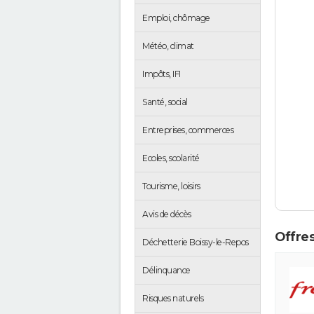
Emploi, chômage
Météo, climat
Impôts, IFI
Santé, social
Entreprises, commerces
Ecoles, scolarité
Tourisme, loisirs
Avis de décès
Offres
Déchetterie Boissy-le-Repos
Délinquance
Risques naturels