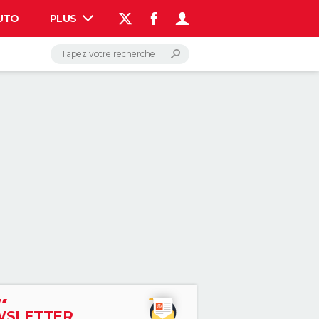
UTO
PLUS
AUTO
HIGH-TECH
BRICOLAGE
WEEK-END
LIFESTYLE
SANTE
VOYAGE
PHOTO
GUIDES D'ACHAT
BONS PLANS
CARTE DE VOEUX
DICTIONNAIRE
PROGRAMME TV
COPAINS D'AVANT
AVIS DE DÉCÈS
FORUM
Connexion
S'inscrire
Rechercher
SLETTER