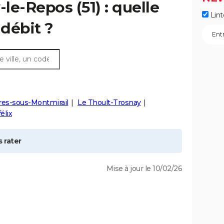
-le-Repos
(51) : quelle
Lint
débit ?
res-sous-Montmirail
Le Thoult-Trosnay
élix
 rater
Mise à jour le 10/02/26