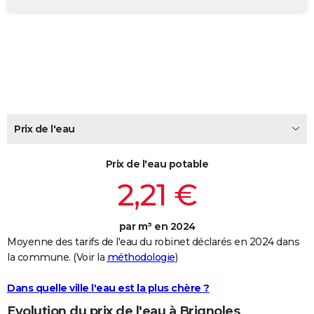
City break
Voyage de noces
Climat
Destinations
Voyage nature
Forum
+
PHOTO
GUIDES D'ACHAT
BONS PLANS
CARTE DE VOEUX
Carte Bonne année
Carte Pâques
Carte de Noël
Carte Saint-Valentin
Carte d'anniversaire
Prix de l'eau
DICTIONNAIRE
Biographies
Expressions
Dictionnaire
Citations
Proverbes
PROGRAMME TV
Prix de l'eau potable
2,21 €
COPAINS D'AVANT
Se connecter
Collèges
Universités
Service militaire
S'inscrire
Lycées
Primaires
Entreprises
Avis de recherche
AVIS DE DÉCÈS
par m³ en 2024
Moyenne des tarifs de l'eau du robinet déclarés en 2024 dans
FORUM
la commune. (Voir la
méthodologie
)
Lifestyle
Sport
Television
Cinema
Bricolage
Culture
Auto
Voyage
Dans quelle ville l'eau est la plus chère ?
Evolution du prix de l'eau à Brignoles