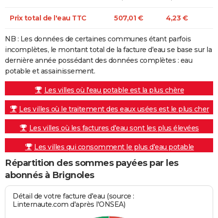
Prix total de l'eau TTC
507,01 €
4,23 €
NB : Les données de certaines communes étant parfois
incomplètes, le montant total de la facture d'eau se base sur la
dernière année possédant des données complètes : eau
potable et assainissement.
Les villes où l'eau potable est la plus chère
Les villes où le traitement des eaux usées est le plus cher
Les villes où les factures d'eau sont les plus élevées
Les villes qui consomment le plus d'eau potable
Répartition des sommes payées par les
abonnés à Brignoles
Détail de votre facture d'eau (source :
Linternaute.com d'après l'ONSEA)