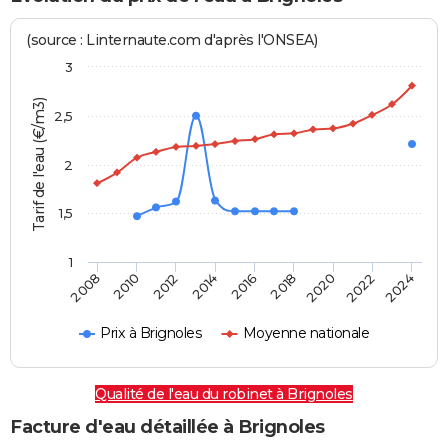
(source : Linternaute.com d'après l'ONSEA)
3
Tarif de l'eau (€/m3)
2,5
2
1,5
1
2016
2014
2024
2012
2022
2010
2020
2008
2018
Prix à Brignoles
Moyenne nationale
Qualité de l'eau du robinet à Brignoles
Facture d'eau détaillée à Brignoles