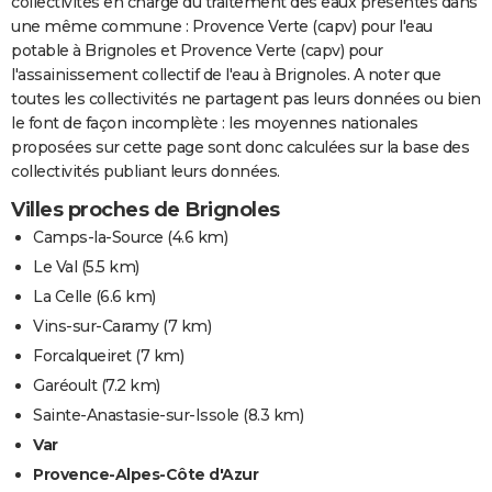
collectivités en charge du traitement des eaux présentes dans
une même commune : Provence Verte (capv) pour l'eau
potable à Brignoles et Provence Verte (capv) pour
l'assainissement collectif de l'eau à Brignoles. A noter que
toutes les collectivités ne partagent pas leurs données ou bien
le font de façon incomplète : les moyennes nationales
proposées sur cette page sont donc calculées sur la base des
collectivités publiant leurs données.
Villes proches de Brignoles
Camps-la-Source
(4.6 km)
Le Val
(5.5 km)
La Celle
(6.6 km)
Vins-sur-Caramy
(7 km)
Forcalqueiret
(7 km)
Garéoult
(7.2 km)
Sainte-Anastasie-sur-Issole
(8.3 km)
Var
Provence-Alpes-Côte d'Azur