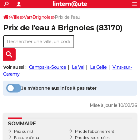
ACTUALITÉS
Connexion
S'inscrire
Villes
Var
Brignoles
Prix de l'eau
Rechercher
Société
Education
Villes
Politique
Faits Divers
Monde
+
SPORT
Prix de l'eau à
Brignoles
(83170)
Football
Cyclisme
Forum
Coupe du monde 2026
Tennis
Rugby
CULTURE
TNT
Cinéma
Musique
Programme TV
Streaming
Sorties cinéma
+
FINANCE
Impôts
Immobilier
Banque
Crédit
Retraite
Epargne
Risques naturels par ville
Assurance
AUTO
Voir aussi :
Camps-la-Source
Le Val
La Celle
Vins-sur-
Réserver un essai
Berlines
Forum auto
Essais
Citadines
SUV
+
HIGH-TECH
Caramy
Meilleur smartphone
Ordinateurs
Guide high-tech
Mobiles
Internet
Jeux vidéo
+
BRICOLAGE
Je m'abonne aux infos à pas rater
Aménagement intérieur
Cuisine
Jardinage
+
Forum
Extérieur
Salle de bains
Rangement
WEEK-END
Mise à jour le 10/02/26
Escapades
Expositions
Week-end nature
Guides de France
Patrimoine
Musées
+
LIFESTYLE
Bien-être
Mode
+
Art de vivre
Loisirs
Modes de vie
SANTE
SOMMAIRE
Prix du m3
Prix de l'abonnement
Guide de la santé
Médicaments
+
Alimentation
Maladies
Sommeil
VOYAGE
Facture d'eau
Prix des eaux usées