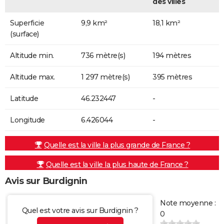
des villes
Superficie
9,9 km²
18,1 km²
(surface)
Altitude min.
736 mètre(s)
194 mètres
Altitude max.
1 297 mètre(s)
395 mètres
Latitude
46.232447
-
Longitude
6.426044
-
Quelle est la ville la plus grande de France ?
Quelle est la ville la plus haute de France ?
Avis sur Burdignin
Note moyenne :
Quel est votre avis sur Burdignin ?
0