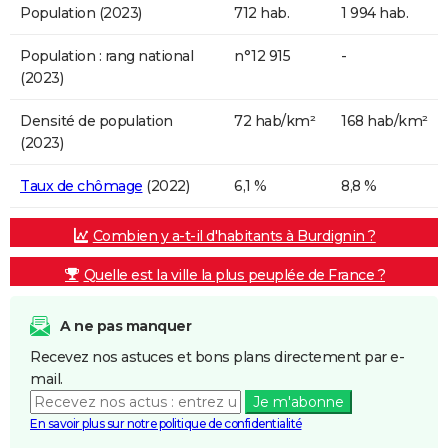
Population (2023)
712 hab.
1 994 hab.
Population : rang national
n°12 915
-
(2023)
Densité de population
72 hab/km²
168 hab/km²
(2023)
Taux de chômage
(2022)
6,1 %
8,8 %
Combien y a-t-il d'habitants à Burdignin ?
Quelle est la ville la plus peuplée de France ?
A ne pas manquer
Recevez nos astuces et bons plans directement par e-
mail.
Je m'abonne
En savoir plus sur notre politique de confidentialité