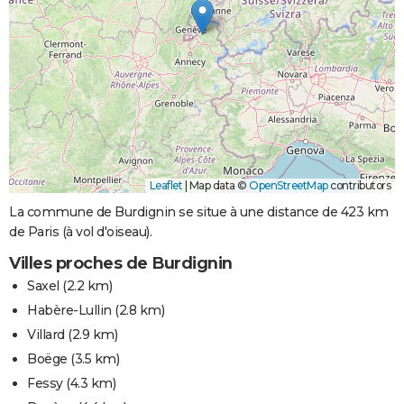
Leaflet
|
Map data ©
OpenStreetMap
contributors
La commune de Burdignin se situe à une distance de 423 km
de Paris (à vol d'oiseau).
Villes proches de Burdignin
Saxel
(2.2 km)
Habère-Lullin
(2.8 km)
Villard
(2.9 km)
Boëge
(3.5 km)
Fessy
(4.3 km)