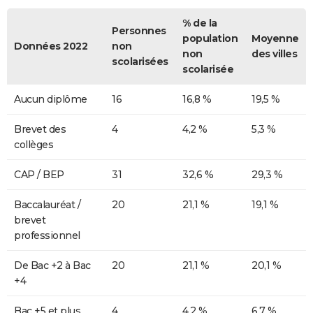
% de la
Personnes
population
Moyenne
Données 2022
non
non
des villes
scolarisées
scolarisée
Aucun diplôme
16
16,8 %
19,5 %
Brevet des
4
4,2 %
5,3 %
collèges
CAP / BEP
31
32,6 %
29,3 %
Baccalauréat /
20
21,1 %
19,1 %
brevet
professionnel
De Bac +2 à Bac
20
21,1 %
20,1 %
+4
Bac +5 et plus
4
4,2 %
6,7 %