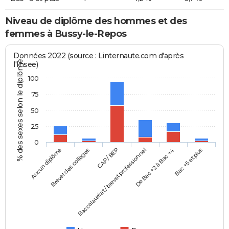
Niveau de diplôme des hommes et des
femmes à Bussy-le-Repos
Données 2022 (source : Linternaute.com d'après
% des sexes selon le diplôme
l'Insee)
100
75
50
25
0
Aucun diplôme
Baccalauréat / brevet professionnel
CAP / BEP
Bac +5 et plus
Brevet des collèges
De Bac +2 à Bac +4