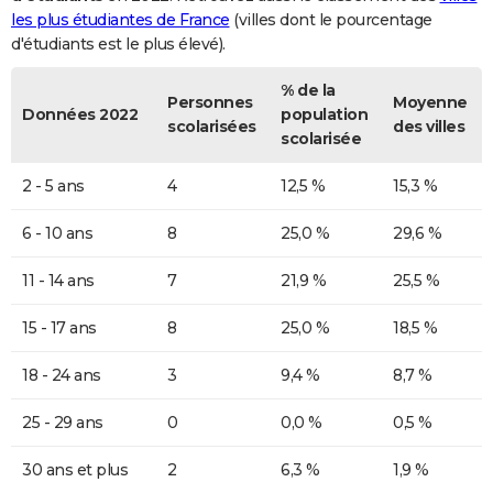
les plus étudiantes de France
(villes dont le pourcentage
d'étudiants est le plus élevé).
% de la
Personnes
Moyenne
Données 2022
population
scolarisées
des villes
scolarisée
2 - 5 ans
4
12,5 %
15,3 %
6 - 10 ans
8
25,0 %
29,6 %
11 - 14 ans
7
21,9 %
25,5 %
15 - 17 ans
8
25,0 %
18,5 %
18 - 24 ans
3
9,4 %
8,7 %
25 - 29 ans
0
0,0 %
0,5 %
30 ans et plus
2
6,3 %
1,9 %