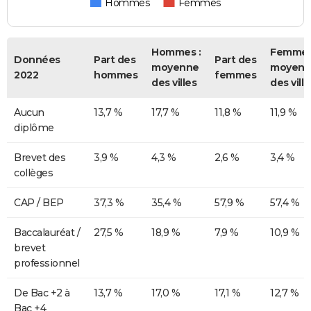
Hommes
Femmes
Hommes :
Femmes
Données
Part des
Part des
moyenne
moyenn
2022
hommes
femmes
des villes
des ville
Aucun
13,7 %
17,7 %
11,8 %
11,9 %
diplôme
Brevet des
3,9 %
4,3 %
2,6 %
3,4 %
collèges
CAP / BEP
37,3 %
35,4 %
57,9 %
57,4 %
Baccalauréat /
27,5 %
18,9 %
7,9 %
10,9 %
brevet
professionnel
De Bac +2 à
13,7 %
17,0 %
17,1 %
12,7 %
Bac +4