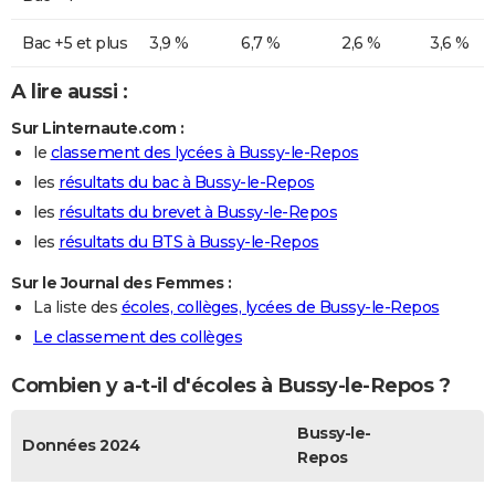
Bac +5 et plus
3,9 %
6,7 %
2,6 %
3,6 %
A lire aussi :
Sur Linternaute.com :
le
classement des lycées à Bussy-le-Repos
les
résultats du bac à Bussy-le-Repos
les
résultats du brevet à Bussy-le-Repos
les
résultats du BTS à Bussy-le-Repos
Sur le Journal des Femmes :
La liste des
écoles, collèges, lycées de Bussy-le-Repos
Le classement des collèges
Combien y a-t-il d'écoles à Bussy-le-Repos ?
Bussy-le-
Données 2024
Repos