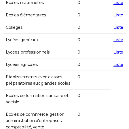
Ecoles maternelles
0
Liste
Ecoles élémentaires
0
Liste
Collèges
0
Liste
Lycées généraux
0
Liste
Lycées professionnels
0
Liste
Lycées agricoles
0
Liste
Etablissements avec classes
0
préparatoires aux grandes écoles
Ecoles de formation sanitaire et
0
sociale
Ecoles de commerce, gestion,
0
administration d'entreprises,
comptabilité, vente