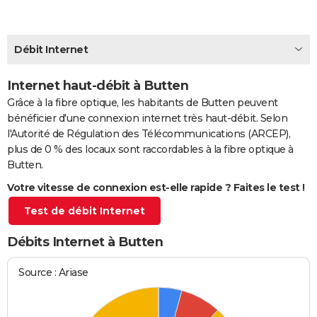
City break
Voyage de noces
Climat
Destinations
Voyage nature
Forum
+
PHOTO
GUIDES D'ACHAT
Débit Internet
BONS PLANS
Internet haut-débit à Butten
Grâce à la fibre optique, les habitants de Butten peuvent
CARTE DE VOEUX
bénéficier d'une connexion internet très haut-débit. Selon
Carte Bonne année
Carte Pâques
Carte de Noël
Carte Saint-Valentin
Carte d'anniversaire
DICTIONNAIRE
l'Autorité de Régulation des Télécommunications (ARCEP),
plus de 0 % des locaux sont raccordables à la fibre optique à
Biographies
Expressions
Dictionnaire
Citations
Proverbes
PROGRAMME TV
Butten.
Votre vitesse de connexion est-elle rapide ? Faites le test !
COPAINS D'AVANT
Test de débit Internet
Se connecter
Collèges
Universités
Service militaire
S'inscrire
Lycées
Primaires
Entreprises
Avis de recherche
AVIS DE DÉCÈS
Débits Internet à Butten
FORUM
Lifestyle
Sport
Television
Cinema
Bricolage
Culture
Auto
Voyage
Source : Ariase