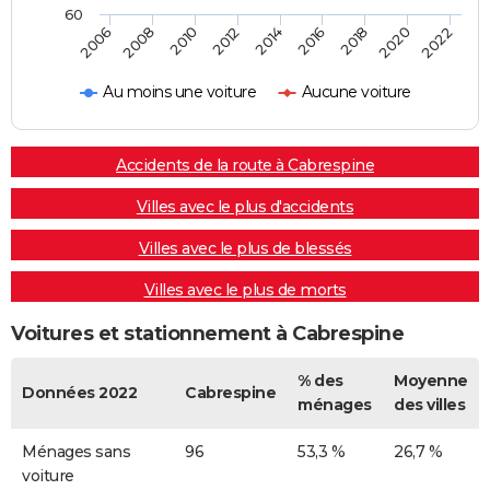
60
2022
2014
2006
2016
2008
2018
2010
2020
2012
Au moins une voiture
Aucune voiture
Accidents de la route à Cabrespine
Villes avec le plus d'accidents
Villes avec le plus de blessés
Villes avec le plus de morts
Voitures et stationnement à Cabrespine
% des
Moyenne
Données 2022
Cabrespine
ménages
des villes
Ménages sans
96
53,3 %
26,7 %
voiture