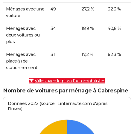
Ménages avec une
49
27,2 %
32,3 %
voiture
Ménages avec
34
18,9 %
40,8 %
deux voitures ou
plus
Ménages avec
31
17,2 %
62,3 %
place(s) de
stationnement
Villes avec le plus d'automobilistes
Nombre de voitures par ménage à Cabrespine
Données 2022 (source : Linternaute.com d'après
l'Insee)