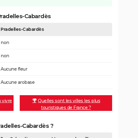
radelles-Cabardès
Pradelles-Cabardès
non
non
Aucune fleur
Aucune arobase
n vivre
Quelles sont les villes les plus
touristiques de France ?
Pradelles-Cabardès ?