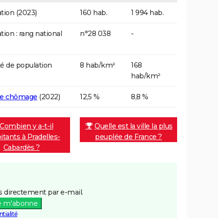
tion (2023)
160 hab.
1 994 hab.
tion : rang national
n°28 038
-
é de population
8 hab/km²
168
hab/km²
de chômage
(2022)
12,5 %
8,8 %
Combien y a-t-il
Quelle est la ville la plus
itants à Pradelles-
peuplée de France ?
Cabardès ?
 directement par e-mail.
e m'abonne
tialité