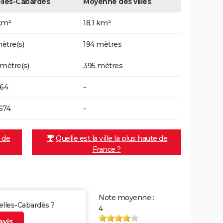
lles-Cabardès
Moyenne des villes
km²
18,1 km²
ètre(s)
194 mètres
 mètre(s)
395 mètres
164
-
674
-
e de
Quelle est la ville la plus haute de
France ?
Note moyenne :
delles-Cabardès ?
4
vis