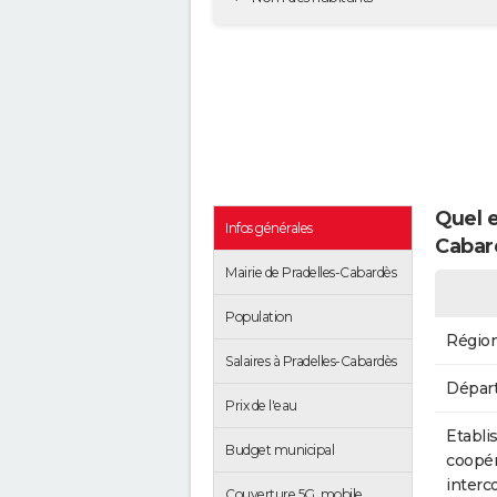
Quel e
Infos générales
Cabar
Mairie de Pradelles-Cabardès
Population
Régio
Salaires à Pradelles-Cabardès
Dépar
Prix de l'eau
Etabli
Budget municipal
coopér
inter
Couverture 5G, mobile