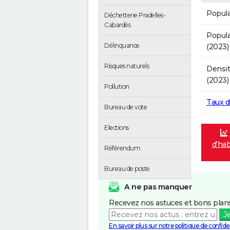
Popula
Déchetterie Pradelles-
Cabardès
Popula
Délinquance
(2023)
Risques naturels
Densit
(2023)
Pollution
Taux 
Bureau de vote
Elections
d'hab
Référendum
Bureau de poste
A ne pas manquer
Recevez nos astuces et bons plans
J
En savoir plus sur notre politique de confiden