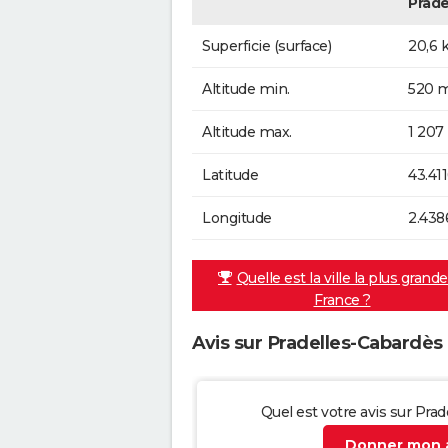
Prade
Superficie (surface)
20,6 
Altitude min.
520 m
Altitude max.
1 207
Latitude
43.41
Longitude
2.438
Quelle est la ville la plus grand
France ?
Avis sur Pradelles-Cabardès
Quel est votre avis sur Pra
Donner mon a