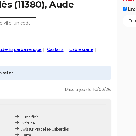
dès
(11380), Aude
Lint
tide-Esparbairenque
Castans
Cabrespine
 rater
Mise à jour le 10/02/26
Superficie
Altitude
Avis sur Pradelles-Cabardès
Carte