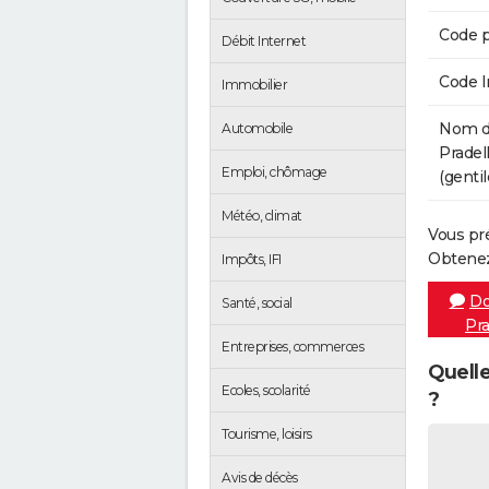
Code p
Débit Internet
Code 
Immobilier
Nom de
Automobile
Pradel
Emploi, chômage
(gentil
Météo, climat
Vous pr
Obtenez
Impôts, IFI
Do
Santé, social
Pra
Entreprises, commerces
Quelle
Ecoles, scolarité
?
Tourisme, loisirs
Avis de décès