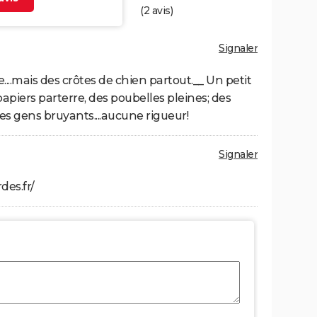
(
2
avis)
Signaler
...mais des crôtes de chien partout.__ Un petit
apiers parterre, des poubelles pleines; des
des gens bruyants....aucune rigueur!
Signaler
des.fr/