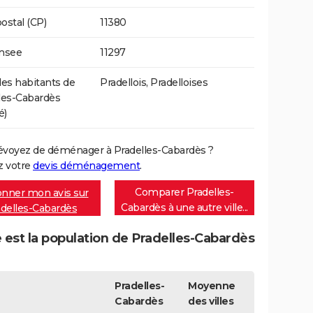
ostal (CP)
11380
Insee
11297
s habitants de
Pradellois, Pradelloises
les-Cabardès
é)
évoyez de déménager à Pradelles-Cabardès ?
 votre
devis déménagement
.
Comparer Pradelles-
nner mon avis sur
Cabardès à une autre ville...
delles-Cabardès
 est la population de Pradelles-Cabardès
Pradelles-
Moyenne
Cabardès
des villes