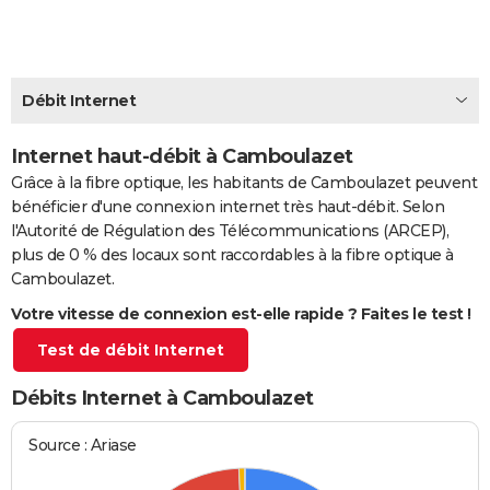
City break
Voyage de noces
Climat
Destinations
Voyage nature
Forum
+
PHOTO
GUIDES D'ACHAT
Débit Internet
BONS PLANS
Internet haut-débit à Camboulazet
CARTE DE VOEUX
Grâce à la fibre optique, les habitants de Camboulazet peuvent
Carte Bonne année
Carte Pâques
Carte de Noël
Carte Saint-Valentin
Carte d'anniversaire
DICTIONNAIRE
bénéficier d'une connexion internet très haut-débit. Selon
l'Autorité de Régulation des Télécommunications (ARCEP),
Biographies
Expressions
Dictionnaire
Citations
Proverbes
PROGRAMME TV
plus de 0 % des locaux sont raccordables à la fibre optique à
Camboulazet.
COPAINS D'AVANT
Votre vitesse de connexion est-elle rapide ? Faites le test !
Se connecter
Collèges
Universités
Service militaire
S'inscrire
Lycées
Primaires
Entreprises
Avis de recherche
AVIS DE DÉCÈS
Test de débit Internet
FORUM
Débits Internet à Camboulazet
Lifestyle
Sport
Television
Cinema
Bricolage
Culture
Auto
Voyage
Source : Ariase