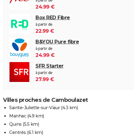
à partir de
24.99 €
Box RED Fibre
à partir de
22.99 €
B&YOU Pure fibre
à partir de
24.99 €
SFR Starter
à partir de
27.99 €
Villes proches de Camboulazet
Sainte-Juliette-sur-Viaur
(4.3 km)
Manhac
(4.9 km)
Quins
(5.5 km)
Centrès
(6.1 km)