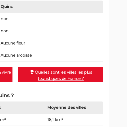
Quins
non
non
Aucune fleur
Aucune arobase
n vivre
Quelles sont les villes les plus
touristiques de France ?
uins ?
s
Moyenne des villes
km²
18,1 km²