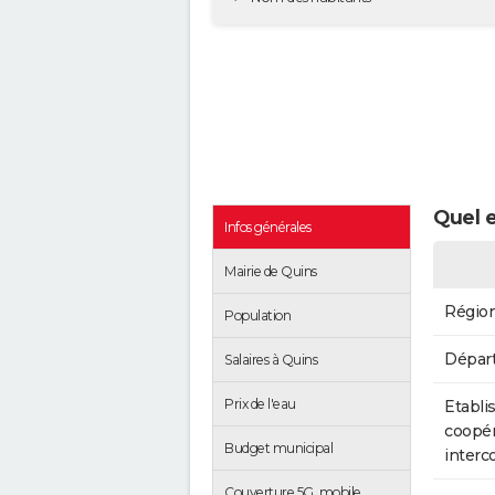
Quel e
Infos générales
Mairie de Quins
Régio
Population
Dépar
Salaires à Quins
Prix de l'eau
Etabli
coopér
Budget municipal
inter
Couverture 5G, mobile