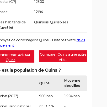
ostal (CP)
12800
Insee
12194
s habitants de
Quinsois, Quinsoises
(gentilé)
évoyez de déménager à Quins ? Obtenez votre
devis
agement
.
Comparer Quins à une autre
nner mon avis sur
ville...
Quins
 est la population de Quins ?
Moyenne
Quins
des villes
tion (2023)
908 hab.
1 994 hab.
tion : rang national
n°10 776
-