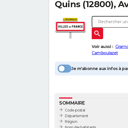
Quins
(12800), A
Voir aussi :
Gram
Camboulazet
Je m'abonne aux infos à pas
SOMMAIRE
Code postal
Département
Région
Nom des habitants