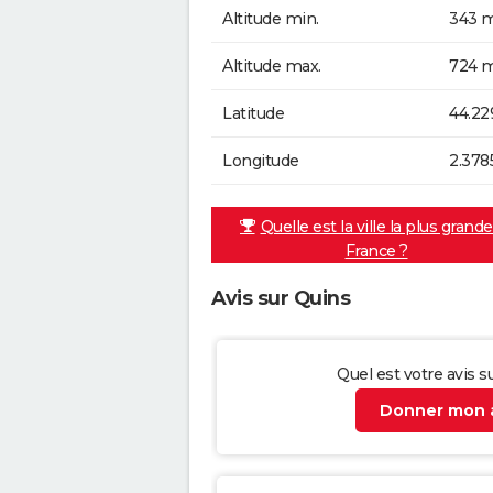
Altitude min.
343 m
Altitude max.
724 m
Latitude
44.22
Longitude
2.378
Quelle est la ville la plus grand
France ?
Avis sur Quins
Quel est votre avis s
Donner mon a