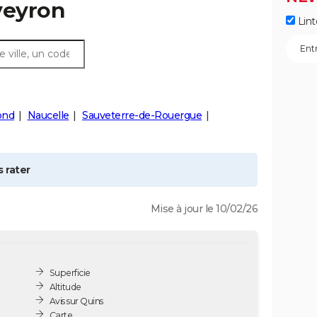
veyron
Lint
ond
Naucelle
Sauveterre-de-Rouergue
 rater
Mise à jour le 10/02/26
Superficie
Altitude
Avis sur Quins
Carte