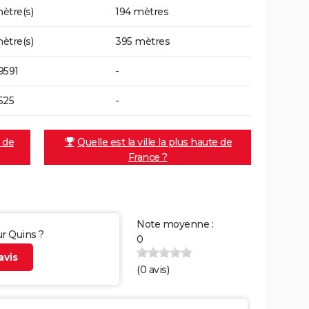
ètre(s)
194 mètres
ètre(s)
395 mètres
9591
-
525
-
e de
Quelle est la ville la plus haute de
France ?
Note moyenne :
ur Quins ?
0
vis
(
0
avis)