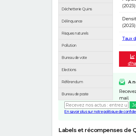
(2023)
Déchetterie Quins
Densit
Délinquance
(2023)
Risques naturels
Taux 
Pollution
Bureau de vote
d'ha
Elections
A n
Référendum
Recevez
Bureau de poste
mail.
J
En savoir plus sur notre politique de confiden
Labels et récompenses de 