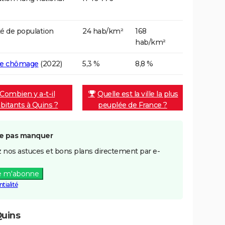
é de population
24 hab/km²
168
hab/km²
de chômage
(2022)
5,3 %
8,8 %
Combien y a-t-il
Quelle est la ville la plus
bitants à Quins ?
peuplée de France ?
e pas manquer
 nos astuces et bons plans directement par e-
e m'abonne
tialité
Quins