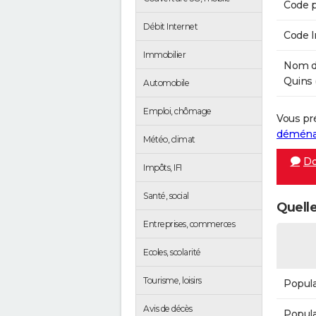
Code p
Débit Internet
Code 
Immobilier
Nom de
Quins 
Automobile
Emploi, chômage
Vous pr
démén
Météo, climat
Do
Impôts, IFI
Santé, social
Quelle
Entreprises, commerces
Ecoles, scolarité
Tourisme, loisirs
Popula
Avis de décès
Popula