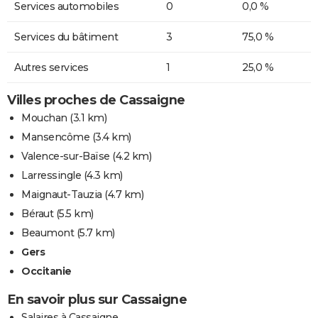
Services automobiles
0
0,0 %
Services du bâtiment
3
75,0 %
Autres services
1
25,0 %
Villes proches de Cassaigne
Mouchan
(3.1 km)
Mansencôme
(3.4 km)
Valence-sur-Baïse
(4.2 km)
Larressingle
(4.3 km)
Maignaut-Tauzia
(4.7 km)
Béraut
(5.5 km)
Beaumont
(5.7 km)
Gers
Occitanie
En savoir plus sur Cassaigne
Salaires à Cassaigne