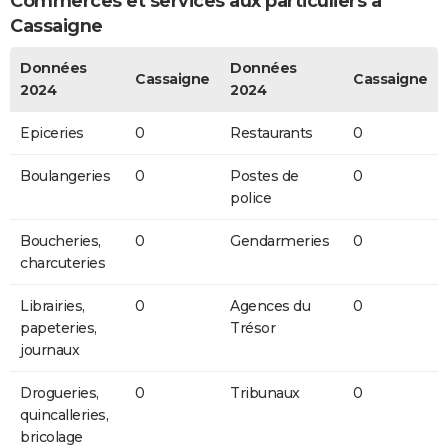
Commerces et services aux particuliers à
Cassaigne
Données
Données
Cassaigne
Cassaigne
2024
2024
Epiceries
0
Restaurants
0
Boulangeries
0
Postes de
0
police
Boucheries,
0
Gendarmeries
0
charcuteries
Librairies,
0
Agences du
0
papeteries,
Trésor
journaux
Drogueries,
0
Tribunaux
0
quincalleries,
bricolage