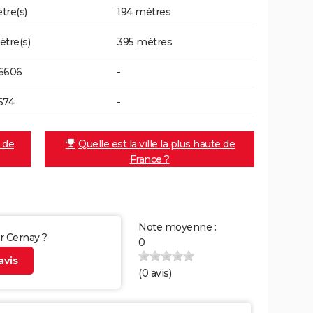
tre(s)
194 mètres
ètre(s)
395 mètres
6606
-
674
-
e de
Quelle est la ville la plus haute de
France ?
Note moyenne :
ur Cernay ?
0
vis
(
0
avis)