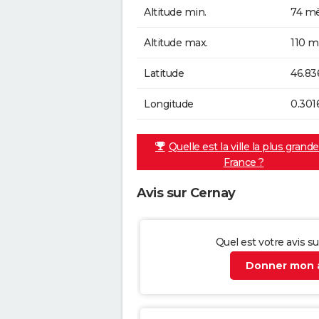
Altitude min.
74 mè
Altitude max.
110 m
Latitude
46.83
Longitude
0.301
Quelle est la ville la plus grand
France ?
Avis sur Cernay
Quel est votre avis s
Donner mon a