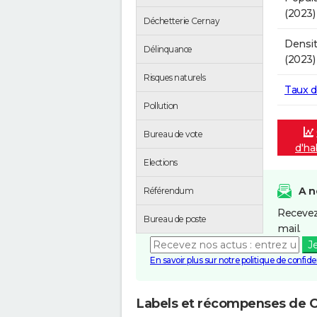
(2023)
Déchetterie Cernay
Densit
Délinquance
(2023)
Risques naturels
Taux 
Pollution
Bureau de vote
d'ha
Elections
A n
Référendum
Recevez
Bureau de poste
mail.
J
En savoir plus sur notre politique de confiden
Labels et récompenses de 