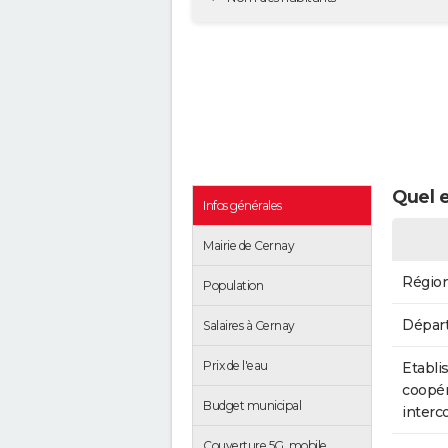
Quel e
Infos générales
Mairie de Cernay
Régio
Population
Dépar
Salaires à Cernay
Prix de l'eau
Etabli
coopér
Budget municipal
inter
Couverture 5G, mobile