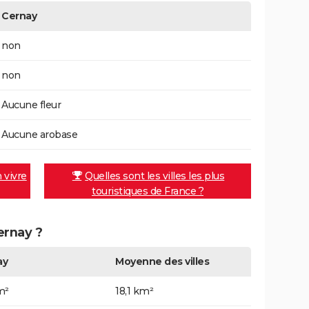
Cernay
non
non
Aucune fleur
Aucune arobase
n vivre
Quelles sont les villes les plus
touristiques de France ?
ernay ?
ay
Moyenne des villes
m²
18,1 km²