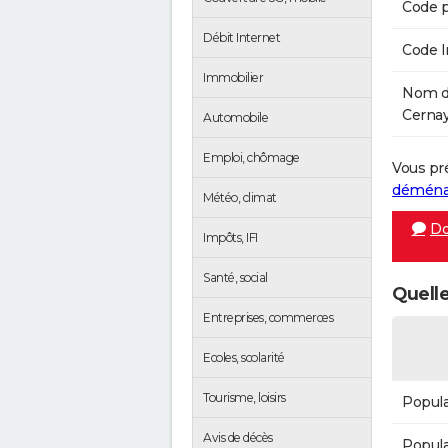
Code p
Débit Internet
Code 
Immobilier
Nom de
Cernay
Automobile
Emploi, chômage
Vous pr
démén
Météo, climat
Do
Impôts, IFI
Santé, social
Quelle
Entreprises, commerces
Ecoles, scolarité
Tourisme, loisirs
Popula
Avis de décès
Popula