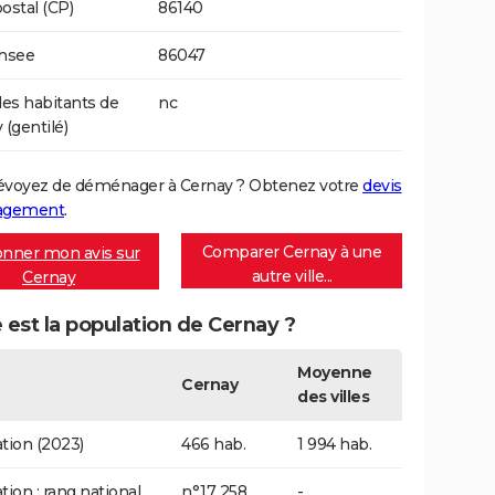
ostal (CP)
86140
Insee
86047
s habitants de
nc
 (gentilé)
évoyez de déménager à Cernay ? Obtenez votre
devis
agement
.
Comparer Cernay à une
nner mon avis sur
autre ville...
Cernay
 est la population de Cernay ?
Moyenne
Cernay
des villes
tion (2023)
466 hab.
1 994 hab.
tion : rang national
n°17 258
-