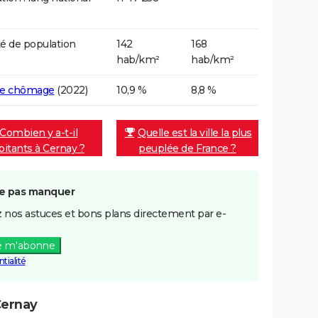
é de population
142
168
hab/km²
hab/km²
de chômage
(2022)
10,9 %
8,8 %
Combien y a-t-il
Quelle est la ville la plus
bitants à Cernay ?
peuplée de France ?
e pas manquer
 nos astuces et bons plans directement par e-
e m'abonne
tialité
Cernay