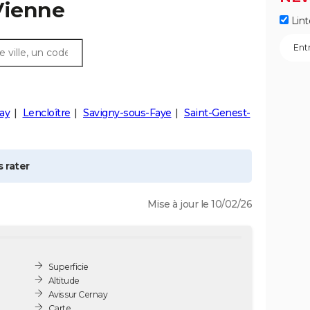
Vienne
Lint
ay
Lencloître
Savigny-sous-Faye
Saint-Genest-
 rater
Mise à jour le 10/02/26
Superficie
Altitude
Avis sur Cernay
Carte