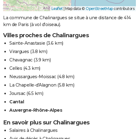
Leaflet
|
Map data ©
OpenStreetMap
contributors
La commune de Chalinargues se situe à une distance de 414
km de Paris (à vol d'oiseau).
Villes proches de Chalinargues
Sainte-Anastasie
(3.6 km)
Virargues
(3.8 km)
Chavagnac
(3.9 km)
Celles
(4.3 km)
Neussargues-Moissac
(4.8 km)
La Chapelle-d'Alagnon
(5.8 km)
Joursac
(6.5 km)
Cantal
Auvergne-Rhône-Alpes
En savoir plus sur Chalinargues
Salaires à Chalinargues
Avis de décès à Chalinargues