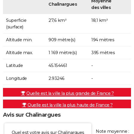
Moyenne
Chalinargues
des villes
Superficie
27,6 km²
18,1 km²
(surface)
Altitude min.
909 mètre(s)
194 mètres
Altitude max.
1 169 mètre(s)
395 mètres
Latitude
45.154461
-
Longitude
2.93246
-
Quelle est la ville la plus grande de France ?
Quelle est la ville la plus haute de France ?
Avis sur Chalinargues
Note moyenne :
Quel est votre avis sur Chalinargues