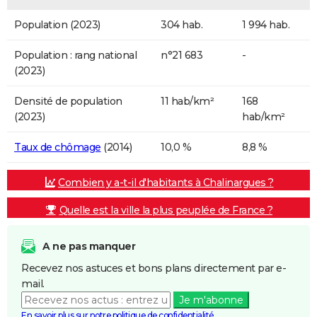
Population (2023)
304 hab.
1 994 hab.
Population : rang national
n°21 683
-
(2023)
Densité de population
11 hab/km²
168
(2023)
hab/km²
Taux de chômage
(2014)
10,0 %
8,8 %
Combien y a-t-il d'habitants à Chalinargues ?
Quelle est la ville la plus peuplée de France ?
A ne pas manquer
Recevez nos astuces et bons plans directement par e-
mail.
Je m'abonne
En savoir plus sur notre politique de confidentialité