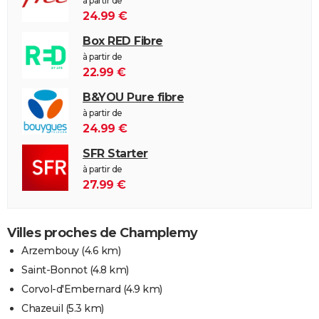
à partir de
24.99 €
Box RED Fibre
à partir de
22.99 €
B&YOU Pure fibre
à partir de
24.99 €
SFR Starter
à partir de
27.99 €
Villes proches de Champlemy
Arzembouy
(4.6 km)
Saint-Bonnot
(4.8 km)
Corvol-d'Embernard
(4.9 km)
Chazeuil
(5.3 km)