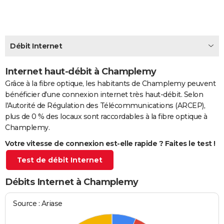
City break
Voyage de noces
Climat
Destinations
Voyage nature
Forum
+
PHOTO
GUIDES D'ACHAT
Débit Internet
BONS PLANS
Internet haut-débit à Champlemy
CARTE DE VOEUX
Grâce à la fibre optique, les habitants de Champlemy peuvent
Carte Bonne année
Carte Pâques
Carte de Noël
Carte Saint-Valentin
Carte d'anniversaire
DICTIONNAIRE
bénéficier d'une connexion internet très haut-débit. Selon
l'Autorité de Régulation des Télécommunications (ARCEP),
Biographies
Expressions
Dictionnaire
Citations
Proverbes
PROGRAMME TV
plus de 0 % des locaux sont raccordables à la fibre optique à
Champlemy.
COPAINS D'AVANT
Votre vitesse de connexion est-elle rapide ? Faites le test !
Se connecter
Collèges
Universités
Service militaire
S'inscrire
Lycées
Primaires
Entreprises
Avis de recherche
AVIS DE DÉCÈS
Test de débit Internet
FORUM
Débits Internet à Champlemy
Lifestyle
Sport
Television
Cinema
Bricolage
Culture
Auto
Voyage
Source : Ariase