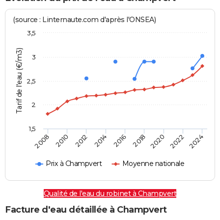
(source : Linternaute.com d'après l'ONSEA)
3,5
Tarif de l'eau (€/m3)
3
2,5
2
1,5
2016
2014
2024
2012
2022
2010
2020
2008
2018
Prix à Champvert
Moyenne nationale
Qualité de l'eau du robinet à Champvert
Facture d'eau détaillée à Champvert