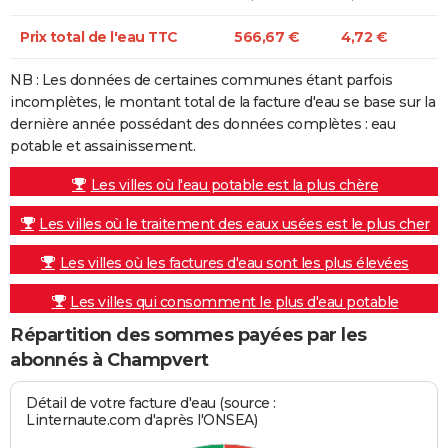
Prix total de l'eau TTC
566,67 €
4,72 €
NB : Les données de certaines communes étant parfois
incomplètes, le montant total de la facture d'eau se base sur la
dernière année possédant des données complètes : eau
potable et assainissement.
Les villes où l'eau potable est la plus chère
Les villes où le traitement des eaux usées est le plus cher
Les villes où les factures d'eau sont les plus élevées
Les villes qui consomment le plus d'eau potable
Répartition des sommes payées par les
abonnés à Champvert
Détail de votre facture d'eau (source :
Linternaute.com d'après l'ONSEA)