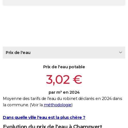
City break
Voyage de noces
Climat
Destinations
Voyage nature
Forum
+
PHOTO
GUIDES D'ACHAT
BONS PLANS
CARTE DE VOEUX
Carte Bonne année
Carte Pâques
Carte de Noël
Carte Saint-Valentin
Carte d'anniversaire
Prix de l'eau
DICTIONNAIRE
Biographies
Expressions
Dictionnaire
Citations
Proverbes
PROGRAMME TV
Prix de l'eau potable
3,02 €
COPAINS D'AVANT
Se connecter
Collèges
Universités
Service militaire
S'inscrire
Lycées
Primaires
Entreprises
Avis de recherche
AVIS DE DÉCÈS
par m³ en 2024
Moyenne des tarifs de l'eau du robinet déclarés en 2024 dans
FORUM
la commune. (Voir la
méthodologie
)
Lifestyle
Sport
Television
Cinema
Bricolage
Culture
Auto
Voyage
Dans quelle ville l'eau est la plus chère ?
Evolution du prix de l'eau à Champvert