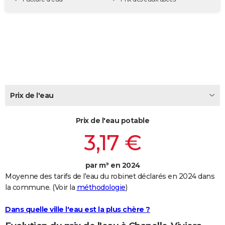
City break
Voyage de noces
Climat
Destinations
Voyage nature
Forum
+
PHOTO
GUIDES D'ACHAT
BONS PLANS
CARTE DE VOEUX
Carte Bonne année
Carte Pâques
Carte de Noël
Carte Saint-Valentin
Carte d'anniversaire
DICTIONNAIRE
Prix de l'eau
Biographies
Expressions
Dictionnaire
Citations
Proverbes
PROGRAMME TV
Prix de l'eau potable
3,17 €
COPAINS D'AVANT
Se connecter
Collèges
Universités
Service militaire
S'inscrire
Lycées
Primaires
Entreprises
Avis de recherche
AVIS DE DÉCÈS
par m³ en 2024
FORUM
Moyenne des tarifs de l'eau du robinet déclarés en 2024 dans
la commune. (Voir la
méthodologie
)
Lifestyle
Sport
Television
Cinema
Bricolage
Culture
Auto
Voyage
Dans quelle ville l'eau est la plus chère ?