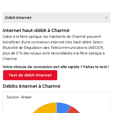
City break
Voyage de noces
Climat
Destinations
Voyage nature
Forum
+
PHOTO
GUIDES D'ACHAT
Débit Internet
BONS PLANS
Internet haut-débit à Charmé
Grâce à la fibre optique, les habitants de Charmé peuvent
CARTE DE VOEUX
bénéficier d'une connexion internet très haut-débit. Selon
Carte Bonne année
Carte Pâques
Carte de Noël
Carte Saint-Valentin
Carte d'anniversaire
DICTIONNAIRE
l'Autorité de Régulation des Télécommunications (ARCEP),
plus de 0 % des locaux sont raccordables à la fibre optique à
Biographies
Expressions
Dictionnaire
Citations
Proverbes
PROGRAMME TV
Charmé.
Votre vitesse de connexion est-elle rapide ? Faites le test !
COPAINS D'AVANT
Test de débit Internet
Se connecter
Collèges
Universités
Service militaire
S'inscrire
Lycées
Primaires
Entreprises
Avis de recherche
AVIS DE DÉCÈS
Débits Internet à Charmé
FORUM
Lifestyle
Sport
Television
Cinema
Bricolage
Culture
Auto
Voyage
Source : Ariase