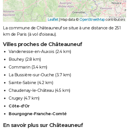
Leaflet
|
Map data ©
OpenStreetMap
contributors
La commune de Châteauneuf se situe à une distance de 251
km de Paris (à vol d'oiseau).
Villes proches de Châteauneuf
Vandenesse-en-Auxois
(2.4 km)
Bouhey
(2.8 km)
Commarin
(3.4 km)
La Bussière-sur-Ouche
(3.7 km)
Sainte-Sabine
(4.2 km)
Chaudenay-le-Château
(4.5 km)
Crugey
(4.7 km)
Côte-d'Or
Bourgogne-Franche-Comté
En savoir plus sur Châteauneuf