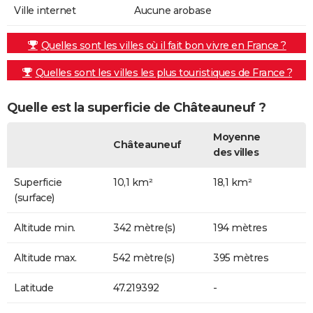
Ville internet
Aucune arobase
Quelles sont les villes où il fait bon vivre en France ?
Quelles sont les villes les plus touristiques de France ?
Quelle est la superficie de Châteauneuf ?
Moyenne
Châteauneuf
des villes
Superficie
10,1 km²
18,1 km²
(surface)
Altitude min.
342 mètre(s)
194 mètres
Altitude max.
542 mètre(s)
395 mètres
Latitude
47.219392
-