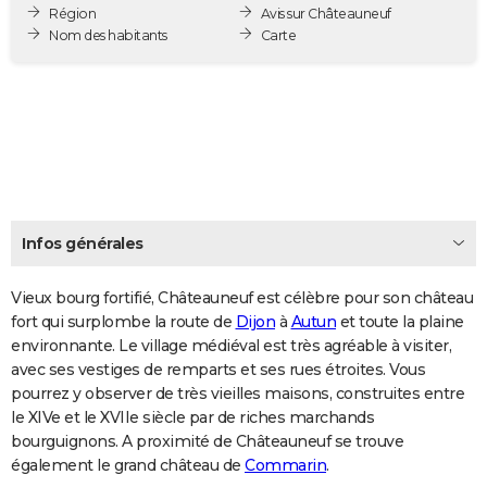
Région
Avis sur Châteauneuf
City break
Voyage de noces
Climat
Destinations
Voyage nature
Forum
+
PHOTO
Nom des habitants
Carte
GUIDES D'ACHAT
BONS PLANS
CARTE DE VOEUX
Carte Bonne année
Carte Pâques
Carte de Noël
Carte Saint-Valentin
Carte d'anniversaire
DICTIONNAIRE
Biographies
Expressions
Dictionnaire
Citations
Proverbes
Infos générales
PROGRAMME TV
COPAINS D'AVANT
Vieux bourg fortifié, Châteauneuf est célèbre pour son château
fort qui surplombe la route de
Dijon
à
Autun
et toute la plaine
Se connecter
Collèges
Universités
Service militaire
S'inscrire
Lycées
Primaires
Entreprises
Avis de recherche
AVIS DE DÉCÈS
environnante. Le village médiéval est très agréable à visiter,
avec ses vestiges de remparts et ses rues étroites. Vous
FORUM
pourrez y observer de très vieilles maisons, construites entre
le XIVe et le XVIIe siècle par de riches marchands
Lifestyle
Sport
Television
Cinema
Bricolage
Culture
Auto
Voyage
bourguignons. A proximité de Châteauneuf se trouve
également le grand château de
Commarin
.