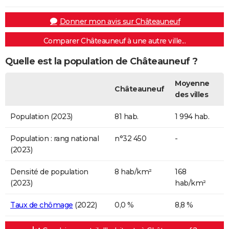
Donner mon avis sur Châteauneuf
Comparer Châteauneuf à une autre ville...
Quelle est la population de Châteauneuf ?
Moyenne
Châteauneuf
des villes
Population (2023)
81 hab.
1 994 hab.
Population : rang national
n°32 450
-
(2023)
Densité de population
8 hab/km²
168
(2023)
hab/km²
Taux de chômage
(2022)
0,0 %
8,8 %