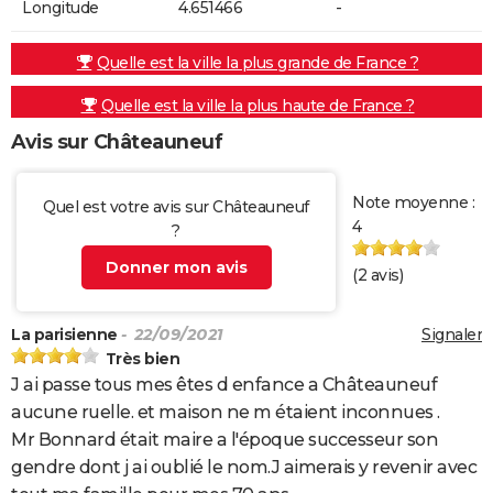
Longitude
4.651466
-
Quelle est la ville la plus grande de France ?
Quelle est la ville la plus haute de France ?
Avis sur Châteauneuf
Note moyenne :
Quel est votre avis sur Châteauneuf
4
?
Donner mon avis
(
2
avis)
La parisienne
- 22/09/2021
Signaler
Très bien
J ai passe tous mes êtes d enfance a Châteauneuf
aucune ruelle. et maison ne m étaient inconnues .
Mr Bonnard était maire a l'époque successeur son
gendre dont j ai oublié le nom.J aimerais y revenir avec