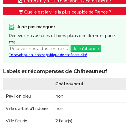
Combien y a-t-il d'habitants à Châteauneuf ?
Quelle est la ville la plus peuplée de France ?
A ne pas manquer
Recevez nos astuces et bons plans directement par e-
mail.
Je m'abonne
En savoir plus sur notre politique de confidentialité
Labels et récompenses de Châteauneuf
Châteauneuf
Pavillon bleu
non
Ville d'art et d'histoire
non
Ville fleurie
2 fleur(s)