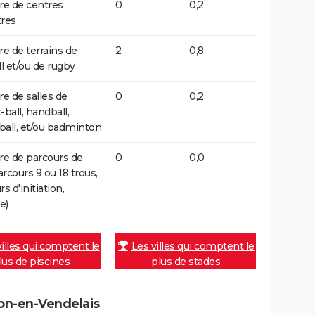
e de centres
0
0,2
res
 de terrains de
2
0,8
ll et/ou de rugby
 de salles de
0
0,2
ball, handball,
-ball, et/ou badminton
e de parcours de
0
0,0
arcours 9 ou 18 trous,
s d'initiation,
e)
villes qui comptent le
Les villes qui comptent le
lus de piscines
plus de stades
lon-en-Vendelais