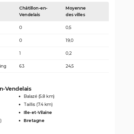
Châtillon-en-
Moyenne
Vendelais
des villes
0
0,5
0
19,0
1
0,2
ing
63
24,5
en-Vendelais
Balazé
(5.8 km)
Taillis
(7.4 km)
Ille-et-Vilaine
)
Bretagne