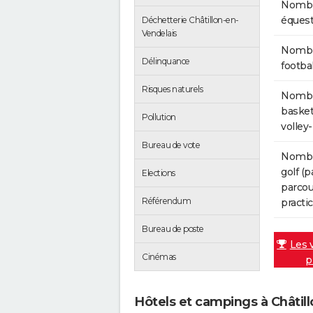
Nombr
équest
Déchetterie Châtillon-en-
Vendelais
Nombre
Délinquance
footba
Risques naturels
Nombre
basket-
Pollution
volley
Bureau de vote
Nombr
golf (p
Elections
parcour
Référendum
practic
Bureau de poste
Les 
Cinémas
p
Hôtels et campings à Châtil