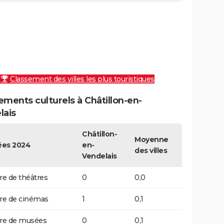
Classement des villes les plus touristiques
ments culturels à Châtillon-en-
lais
Châtillon-
Moyenne
es 2024
en-
des villes
Vendelais
e de théâtres
0
0,0
e de cinémas
1
0,1
e de musées
0
0,1