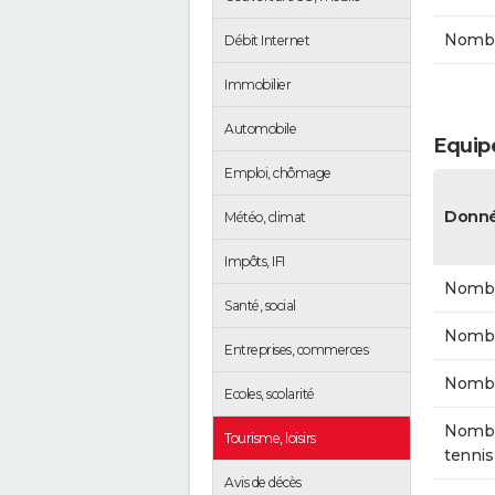
Nombre
Débit Internet
Immobilier
Automobile
Equipe
Emploi, chômage
Donné
Météo, climat
Impôts, IFI
Nombr
Santé, social
Nombr
Entreprises, commerces
Nombr
Ecoles, scolarité
Nombre
Tourisme, loisirs
tennis
Avis de décès