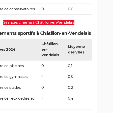
 de conservatoires
0
0,0
Séances cinéma à Châtillon-en-Vendelais
ments sportifs à Châtillon-en-Vendelais
Châtillon-
Moyenne
es 2024
en-
des villes
Vendelais
e de piscines
0
0,1
e de gymnases
1
0,5
e de stades
0
0,2
 de lieux dédiés au
1
0,4