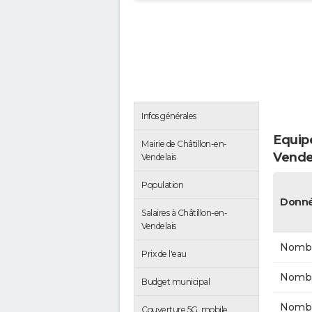
Infos générales
Equipe
Mairie de Châtillon-en-
Vende
Vendelais
Population
Donné
Salaires à Châtillon-en-
Vendelais
Nombr
Prix de l'eau
Nombr
Budget municipal
Nombr
Couverture 5G, mobile