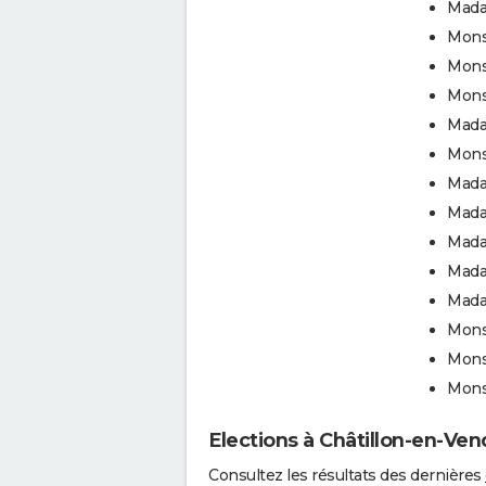
Mada
Mons
Mons
Mons
Mada
Mons
Mada
Mada
Mada
Mada
Mada
Mons
Mons
Mons
Elections à Châtillon-en-Ven
Consultez les résultats des dernières