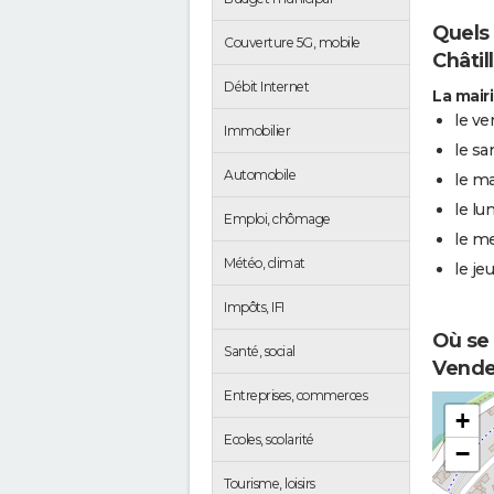
Quels 
Couverture 5G, mobile
Châtil
Débit Internet
La mair
le ve
Immobilier
le sa
Automobile
le ma
le lu
Emploi, chômage
le me
Météo, climat
le je
Impôts, IFI
Où se 
Santé, social
Vendel
Entreprises, commerces
+
Ecoles, scolarité
−
Tourisme, loisirs