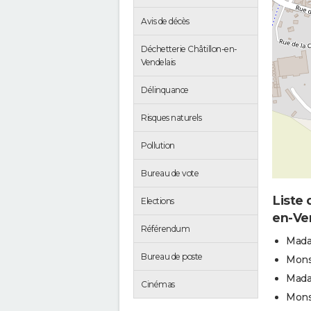
Avis de décès
Déchetterie Châtillon-en-
Vendelais
Délinquance
Risques naturels
Pollution
Bureau de vote
Liste 
Elections
en-Ve
Référendum
Mada
Bureau de poste
Mons
Mada
Cinémas
Mons