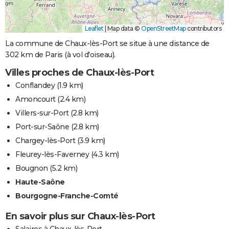
Leaflet
|
Map data ©
OpenStreetMap
contributors
La commune de Chaux-lès-Port se situe à une distance de
302 km de Paris (à vol d'oiseau).
Villes proches de Chaux-lès-Port
Conflandey
(1.9 km)
Amoncourt
(2.4 km)
Villers-sur-Port
(2.8 km)
Port-sur-Saône
(2.8 km)
Chargey-lès-Port
(3.9 km)
Fleurey-lès-Faverney
(4.3 km)
Bougnon
(5.2 km)
Haute-Saône
Bourgogne-Franche-Comté
En savoir plus sur Chaux-lès-Port