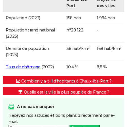
Port
des villes
Population (2023)
158 hab.
1 994 hab.
Population : rang national
n°28 122
-
(2023)
Densité de population
38 hab/km²
168 hab/km²
(2023)
Taux de chômage
(2022)
10,4 %
8,8 %
Combien y a-t-il d'habitants à Chaux-lès-Port ?
Quelle est la ville la plus peuplée de France ?
A ne pas manquer
Recevez nos astuces et bons plans directement par e-
mail.