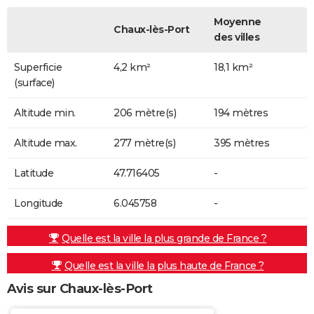
Moyenne
Chaux-lès-Port
des villes
Superficie
4,2 km²
18,1 km²
(surface)
Altitude min.
206 mètre(s)
194 mètres
Altitude max.
277 mètre(s)
395 mètres
Latitude
47.716405
-
Longitude
6.045758
-
Quelle est la ville la plus grande de France ?
Quelle est la ville la plus haute de France ?
Avis sur Chaux-lès-Port