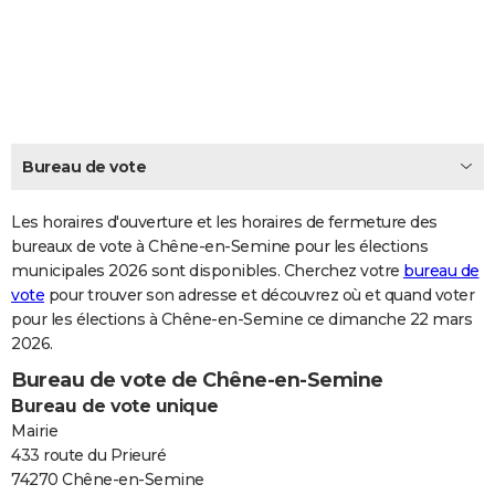
City break
Voyage de noces
Climat
Destinations
Voyage nature
Forum
+
PHOTO
GUIDES D'ACHAT
BONS PLANS
CARTE DE VOEUX
Bureau de vote
Carte Bonne année
Carte Pâques
Carte de Noël
Carte Saint-Valentin
Carte d'anniversaire
DICTIONNAIRE
Les horaires d'ouverture et les horaires de fermeture des
Biographies
Expressions
bureaux de vote à Chêne-en-Semine pour les élections
Dictionnaire
Citations
Proverbes
PROGRAMME TV
municipales 2026 sont disponibles. Cherchez votre
bureau de
vote
pour trouver son adresse et découvrez où et quand voter
COPAINS D'AVANT
pour les élections à Chêne-en-Semine ce dimanche 22 mars
Se connecter
Collèges
Universités
Service militaire
S'inscrire
Lycées
Primaires
Entreprises
Avis de recherche
AVIS DE DÉCÈS
2026.
Bureau de vote de Chêne-en-Semine
FORUM
Bureau de vote unique
Lifestyle
Sport
Television
Cinema
Bricolage
Culture
Auto
Voyage
Mairie
433 route du Prieuré
74270 Chêne-en-Semine