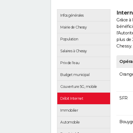
Intern
Infos générales
Grâce à 
bénéfici
Mairie de Chessy
l'Autor
Population
plus de 
Chessy.
Salaires à Chessy
Opéra
Prix de l'eau
Orang
Budget municipal
Couverture 5G, mobile
SFR
Débit Internet
Immobilier
Bouyg
Automobile