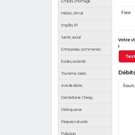
Emploi, chômage
Free
Météo, climat
Impôts, IFI
Santé, social
Votre v
!
Entreprises, commerces
Test
Ecoles, scolarité
Débits
Tourisme, loisirs
Source
Avis de décès
Déchetterie Chessy
Délinquance
Risques naturels
Pollution