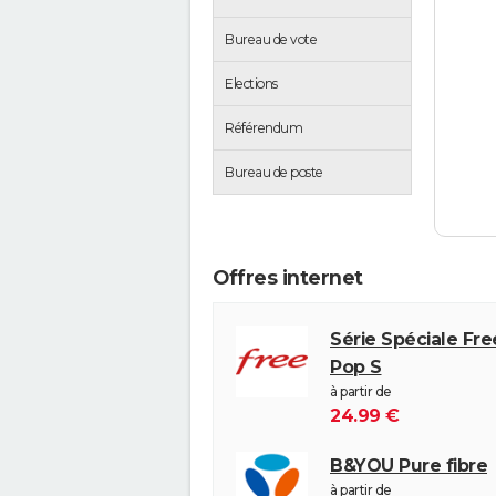
Bureau de vote
Elections
Référendum
Bureau de poste
Offres internet
Série Spéciale Fr
Pop S
à partir de
24.99 €
B&YOU Pure fibre
à partir de