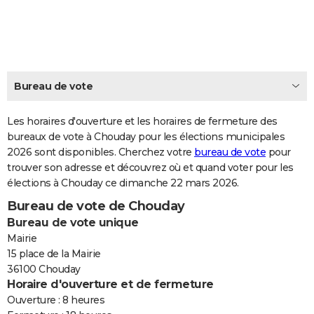
City break
Voyage de noces
Climat
Destinations
Voyage nature
Forum
+
PHOTO
GUIDES D'ACHAT
BONS PLANS
Bureau de vote
CARTE DE VOEUX
Les horaires d'ouverture et les horaires de fermeture des
Carte Bonne année
Carte Pâques
Carte de Noël
Carte Saint-Valentin
Carte d'anniversaire
DICTIONNAIRE
bureaux de vote à Chouday pour les élections municipales
2026 sont disponibles. Cherchez votre
bureau de vote
pour
Biographies
Expressions
Dictionnaire
Citations
Proverbes
PROGRAMME TV
trouver son adresse et découvrez où et quand voter pour les
élections à Chouday ce dimanche 22 mars 2026.
COPAINS D'AVANT
Bureau de vote de Chouday
Se connecter
Collèges
Universités
Service militaire
S'inscrire
Lycées
Primaires
Entreprises
Avis de recherche
AVIS DE DÉCÈS
Bureau de vote unique
Mairie
FORUM
15 place de la Mairie
36100 Chouday
Lifestyle
Sport
Television
Cinema
Bricolage
Culture
Auto
Voyage
Horaire d'ouverture et de fermeture
Ouverture : 8 heures