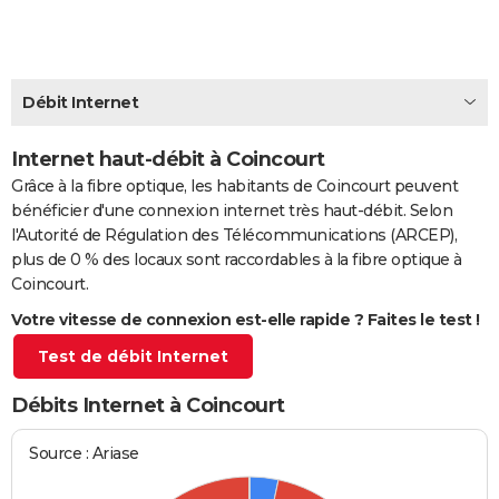
City break
Voyage de noces
Climat
Destinations
Voyage nature
Forum
+
PHOTO
GUIDES D'ACHAT
Débit Internet
BONS PLANS
Internet haut-débit à Coincourt
CARTE DE VOEUX
Grâce à la fibre optique, les habitants de Coincourt peuvent
Carte Bonne année
Carte Pâques
Carte de Noël
Carte Saint-Valentin
Carte d'anniversaire
DICTIONNAIRE
bénéficier d'une connexion internet très haut-débit. Selon
l'Autorité de Régulation des Télécommunications (ARCEP),
Biographies
Expressions
Dictionnaire
Citations
Proverbes
PROGRAMME TV
plus de 0 % des locaux sont raccordables à la fibre optique à
Coincourt.
COPAINS D'AVANT
Votre vitesse de connexion est-elle rapide ? Faites le test !
Se connecter
Collèges
Universités
Service militaire
S'inscrire
Lycées
Primaires
Entreprises
Avis de recherche
AVIS DE DÉCÈS
Test de débit Internet
FORUM
Débits Internet à Coincourt
Lifestyle
Sport
Television
Cinema
Bricolage
Culture
Auto
Voyage
Source : Ariase