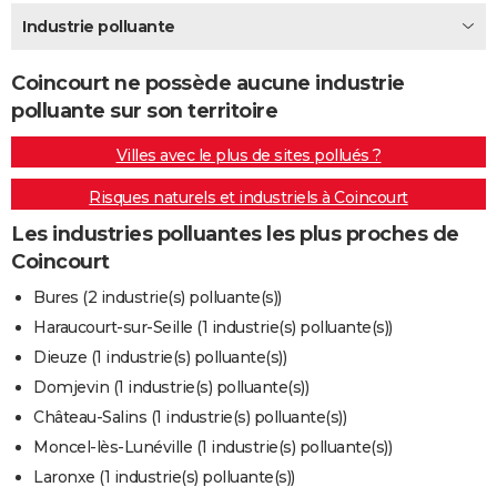
City break
Voyage de noces
Climat
Destinations
Voyage nature
Forum
+
Industrie polluante
PHOTO
GUIDES D'ACHAT
Coincourt ne possède aucune industrie
polluante sur son territoire
BONS PLANS
Villes avec le plus de sites pollués ?
CARTE DE VOEUX
Risques naturels et industriels à Coincourt
Carte Bonne année
Carte Pâques
Carte de Noël
Carte Saint-Valentin
Carte d'anniversaire
DICTIONNAIRE
Les industries polluantes les plus proches de
Biographies
Expressions
Dictionnaire
Citations
Proverbes
PROGRAMME TV
Coincourt
COPAINS D'AVANT
Bures (2 industrie(s) polluante(s))
Haraucourt-sur-Seille (1 industrie(s) polluante(s))
Se connecter
Collèges
Universités
Service militaire
S'inscrire
Lycées
Primaires
Entreprises
Avis de recherche
AVIS DE DÉCÈS
Dieuze (1 industrie(s) polluante(s))
FORUM
Domjevin (1 industrie(s) polluante(s))
Château-Salins (1 industrie(s) polluante(s))
Lifestyle
Sport
Television
Cinema
Bricolage
Culture
Auto
Voyage
Moncel-lès-Lunéville (1 industrie(s) polluante(s))
Laronxe (1 industrie(s) polluante(s))