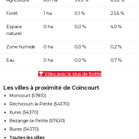
Forêt
1 ha
0,1 %
23,6 %
Espace
0 ha
0,0 %
4,0 %
naturel
Zone humide
0 ha
0,0 %
0,2 %
Eau
0 ha
0,0 %
0,7 %
Villes avec le plus de forêts
Les villes à proximité de Coincourt
Moncourt (57810)
Réchicourt-la-Petite (54370)
Xures (54370)
Bezange-la-Petite (57630)
Bures (54370)
Toutes les villes