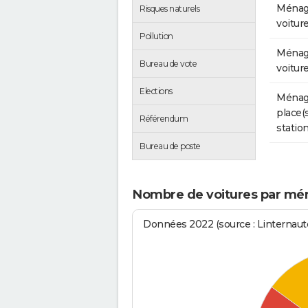
Ménag
Risques naturels
voitur
Pollution
Ménag
Bureau de vote
voitur
Elections
Ménag
place(
Référendum
stati
Bureau de poste
Nombre de voitures par mén
Données 2022 (source : Linternaute