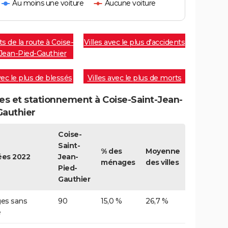
Au moins une voiture
Aucune voiture
s de la route à Coise-
Villes avec le plus d'accidents
-Jean-Pied-Gauthier
vec le plus de blessés
Villes avec le plus de morts
es et stationnement à Coise-Saint-Jean-
Gauthier
Coise-
Saint-
% des
Moyenne
es 2022
Jean-
ménages
des villes
Pied-
Gauthier
es sans
90
15,0 %
26,7 %
e