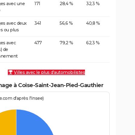
es avec une
171
28,4 %
32,3 %
e
es avec deux
341
56,6 %
40,8 %
es ou plus
es avec
477
79,2 %
62,3 %
s) de
onnement
Villes avec le plus d'automobilistes
age à Coise-Saint-Jean-Pied-Gauthier
.com d'après l'Insee)