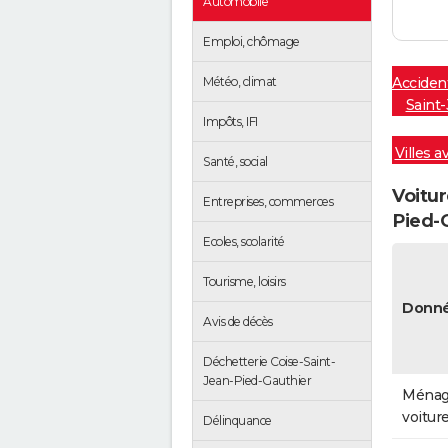
Automobile
Emploi, chômage
Météo, climat
Accident
Saint
Impôts, IFI
Villes a
Santé, social
Voitur
Entreprises, commerces
Pied-
Ecoles, scolarité
Tourisme, loisirs
Donné
Avis de décès
Déchetterie Coise-Saint-
Jean-Pied-Gauthier
Ménag
voitur
Délinquance