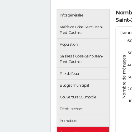
Nombr
Infos générales
Saint
Mairie de Coise-Saint-Jean-
(sourc
Pied-Gauthier
6
Population
5
Salaires à Coise-Saint-Jean-
Nombre de ménages
Pied-Gauthier
4
Prix de l'eau
3
Budget municipal
2
Couverture 5G, mobile
1
Débit Internet
Immobilier