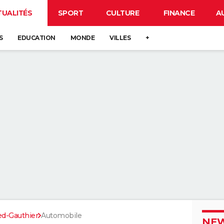
TUALITÉS
SPORT
CULTURE
FINANCE
A
S
EDUCATION
MONDE
VILLES
+
ed-Gauthier
Automobile
NEW