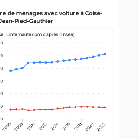
e de ménages avec voiture à Coise-
-Jean-Pied-Gauthier
e : Linternaute.com d'après l'Insee)
00
00
00
00
00
00
0
2006
2008
2010
2012
2014
2016
2018
2020
2022